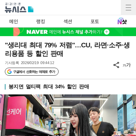
메인
랭킹
섹션
포토
"생리대 최대 79% 저렴"…CU, 라면·소주·생
리용품 등 할인 판매
기사등록
2026/02/19 09:44:12
가
가
구글에서 선호하는 매체로 추가
봉지면 멀티팩 최대 34% 할인 판매