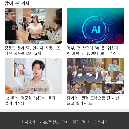
많이 본 기사
정웅인 첫째 딸, 연기자 지망…또
정부, 전 산업에 'AI 옷' 입힌다…
배우 꿈꾸는 스타 2세
AI 로봇 연 1000대 보급 추진
'첫 주연' 정준원 "심판대 올라…
황기순 "원정 도박으로 전 재산
많이 걱정돼"
잃고 필리핀 도피"
회사소개
제휴/컨텐츠 판매
약관·정책
고충처리