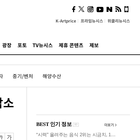
의견, 국토부·LH에 충실히
전달할 것"
K-Artprice
프라임뉴시스
위클리뉴시스
광장
포토
TV뉴시스
제휴 콘텐츠
제보
자
중기/벤처
해양수산
감소