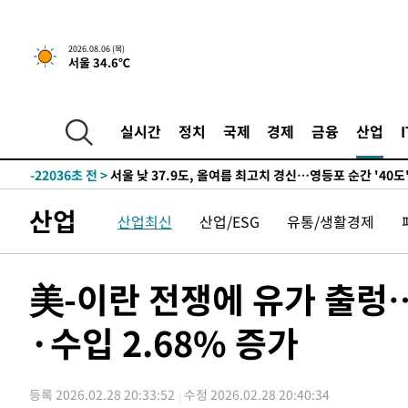
-23946초 전 >
[속보] SKT, 에이닷 서비스 장애 발생…"원인 파악 중"
-23352초 전 >
[속보]합참 "북, 동해상으로 미상 발사체 발사"
2026.08.06 (목)
서울 34.6℃
-22748초 전 >
'낮 최고 39도' 불볕더위…한밤 열대야도 계속[내일날씨]
-22707초 전 >
[속보]7~9일 프로야구 3연전도 폭염 취소…11일 재개
-22369초 전 >
"韓 외환시장 개입 관측 배경엔 美의 대한국 무역적자 있
실시간
정치
국제
경제
금융
산업
-22196초 전 >
'월드컵 탈락 후폭풍' 축구협회…초유의 압수수색에 '충격
-22036초 전 >
서울 낮 37.9도, 올여름 최고치 경신…영등포 순간 '40도
-21598초 전 >
[속보]종합특검, 대검 추가 압수수색…내란 중요임무종사
산업
산업최신
산업/ESG
유통/생활경제
-17693초 전 >
[속보]코스닥, 800p 회복…0.26% 오른 801.67 마감
-17623초 전 >
[속보]코스피, 301.88포인트(4.58%) 내린 6296.38 마
-17488초 전 >
[속보]원·달러 환율, 0.7원 내린 1423.8원 마감
美-이란 전쟁에 유가 출렁…
-15087초 전 >
"여기 떨어졌다"…다누리, 스페이스X 로켓 달 충돌 흔적
·수입 2.68% 증가
-12132초 전 >
손흥민, 5경기 연속골 실패…LAFC는 승부차기 끝 과달
-4733초 전 >
내일까지 39도 '펄펄'…기상청 "태풍 지나며 폭염 잠시 꺾
-4370초 전 >
트럼프, 한국계 진보 주지사 후보 맹공…"공산주의가 최대
등록 2026.02.28 20:33:52
수정 2026.02.28 20:40:34
-4348초 전 >
"美간섭에 합의 지연"…트럼프, '이란 호르무즈 통제권' 