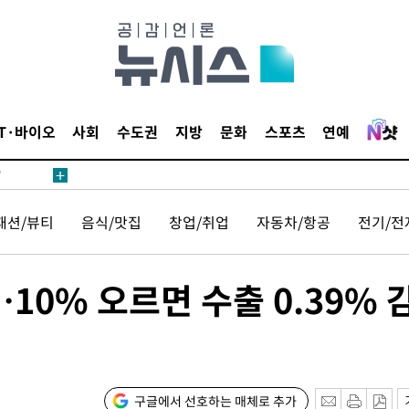
어"
IT·바이오
사회
수도권
지방
문화
스포츠
연예
·당황'
'
 혐의
패션/뷰티
음식/맛집
창업/취업
자동차/항공
전기/전
감
10% 오르면 수출 0.39% 
 포착
라하라 격파
인다"
 위협"
구글에서 선호하는 매체로 추가
수용할까