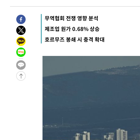
-868초 전 >
[속보]산업장관 "李정부, 원전 반대 안해…안정 전력 위해 
7분 전 >
[속보]경찰, '홍명보 선임 논란' 대한축구협회·축구회관 등 압
무역협회 전쟁 영향 분석
-25788초 전 >
[속보]합참 "北 발사체는 단거리탄도미사일…감시·경계
제조업 원가 0.68% 상승
화"
-25536초 전 >
日방위성, 北이 동해로 쏜 발사체는 탄도미사일 가능성
호르무즈 봉쇄 시 충격 확대
-23966초 전 >
[속보] SKT, 에이닷 서비스 장애 발생…"원인 파악 중"
-23372초 전 >
[속보]합참 "북, 동해상으로 미상 발사체 발사"
-22768초 전 >
'낮 최고 39도' 불볕더위…한밤 열대야도 계속[내일날씨]
-22727초 전 >
[속보]7~9일 프로야구 3연전도 폭염 취소…11일 재개
-22389초 전 >
"韓 외환시장 개입 관측 배경엔 美의 대한국 무역적자 있
-22216초 전 >
'월드컵 탈락 후폭풍' 축구협회…초유의 압수수색에 '충격
-22056초 전 >
서울 낮 37.9도, 올여름 최고치 경신…영등포 순간 '40도
-21618초 전 >
[속보]종합특검, 대검 추가 압수수색…내란 중요임무종사
-17713초 전 >
[속보]코스닥, 800p 회복…0.26% 오른 801.67 마감
-17643초 전 >
[속보]코스피, 301.88포인트(4.58%) 내린 6296.38 마
-17508초 전 >
[속보]원·달러 환율, 0.7원 내린 1423.8원 마감
-15107초 전 >
"여기 떨어졌다"…다누리, 스페이스X 로켓 달 충돌 흔적