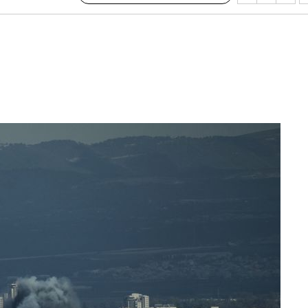
불가피"
수수색
태세 강
어"
·당황'
'
 혐의
감
 포착