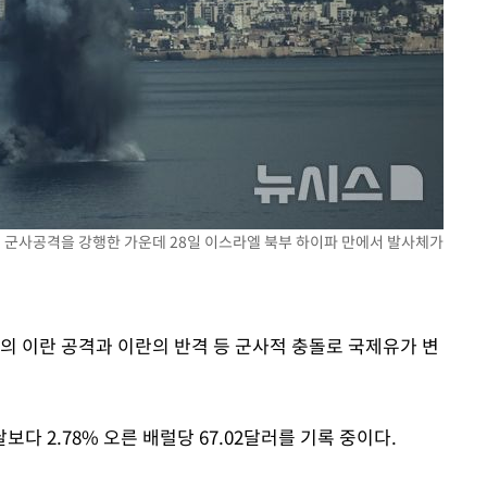
라하라 격파
인다"
 위협"
수용할까
불가피"
수수색
대해 군사공격을 강행한 가운데 28일 이스라엘 북부 하이파 만에서 발사체가
의 이란 공격과 이란의 반격 등 군사적 충돌로 국제유가 변
날보다 2.78% 오른 배럴당 67.02달러를 기록 중이다.