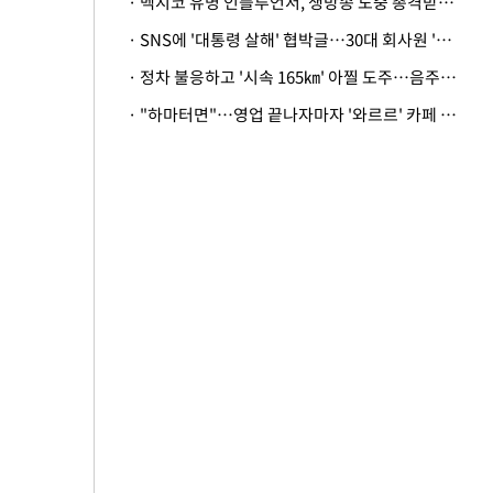
· 멕시코 유명 인플루언서, 생방송 도중 총격받아 사망
· SNS에 '대통령 살해' 협박글…30대 회사원 '불구속 송치'
· 정차 불응하고 '시속 165㎞' 아찔 도주…음주운전자 체포
· "하마터면"…영업 끝나자마자 '와르르' 카페 테라스 덮친 대리석 외벽