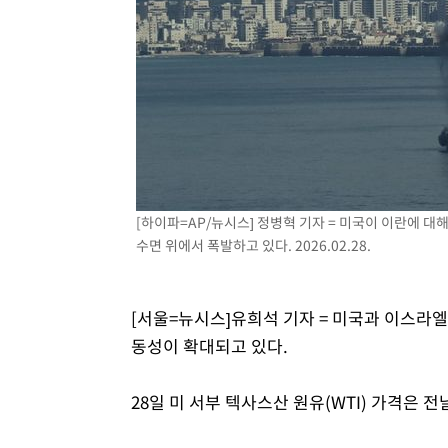
-12152초 전 >
손흥민, 5경기 연속골 실패…LAFC는 승부차기 끝 과달
-4753초 전 >
내일까지 39도 '펄펄'…기상청 "태풍 지나며 폭염 잠시 꺾
-4390초 전 >
트럼프, 한국계 진보 주지사 후보 맹공…"공산주의가 최대
-4368초 전 >
"美간섭에 합의 지연"…트럼프, '이란 호르무즈 통제권' 
-888초 전 >
[속보]산업장관 "李정부, 원전 반대 안해…안정 전력 위해 
6분 전 >
[속보]경찰, '홍명보 선임 논란' 대한축구협회·축구회관 등 압
[하이파=AP/뉴시스] 정병혁 기자 = 미국이 이란에 
수면 위에서 폭발하고 있다. 2026.02.28.
[서울=뉴시스]유희석 기자 = 미국과 이스라엘
동성이 확대되고 있다.
28일 미 서부 텍사스산 원유(WTI) 가격은 전