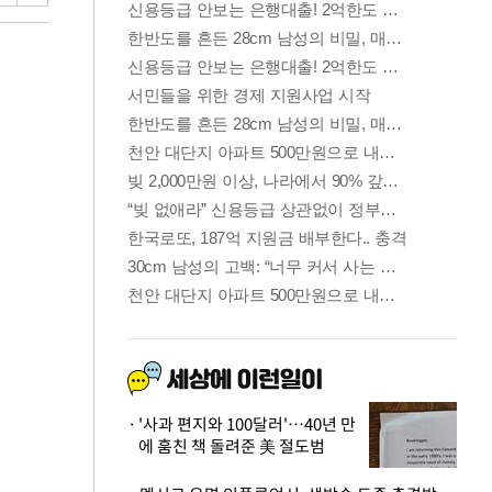
'사과 편지와 100달러'…40년 만
에 훔친 책 돌려준 美 절도범