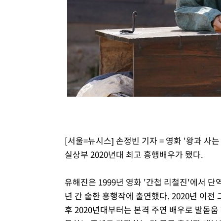
-2672초 전 >
강릉에 시간당 81.4㎜ 물폭탄…도로 잠기고 담벼락 붕괴
20분 전 >
백운산서 80년근 천종산삼 9뿌리 발견…감정가 1.3억원
58분 전 >
선재도서 해루질 나섰다 실종 60대, 닷새 만에 숨진 채 발견
1시간 전 >
남자 농구, 나고야 아시안게임서 '홈팀' 일본과 한일전
1시간 전 >
여수 오동도 해상서 모터보트 전복…1명 사망·1명 실종
2시간 전 >
극한폭염 한풀 꺾이지만…'낮 최고 35도' 무더위, 열대야 계
날씨]
3시간 전 >
축구협회 "압수수색·성접대 논란 사과…쇄신의 기회로 삼겠
4시간 전 >
[속보]'압수수색·성접대 논란' 축구협회 "실망과 걱정 안겨드
7시간 전 >
'최고 37도' 폭염 지속…강원동해안 최대 150㎜ 비
9시간 전 >
[속보]뉴욕증시 상승 마감…S&P 0.6% 나스닥 1.3%↑
[서울=뉴시스] 손정빈 기자 = 영화 '왕과 사는
실상부 2020년대 최고 흥행배우가 됐다.
유해진은 1999년 영화 '간첩 리철진'에서 단역
년 간 숱한 흥행작에 출연했다. 2020년 이전 
후 2020년대부터는 본격 주연 배우로 발돋움