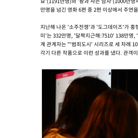
묘'(1191만명)와 '왕과 사는 남자'(1000만명
만명을 넘긴 영화 6편 중 2편 이상에서 주연
지난해 나온 '소주전쟁'과 '도그데이즈'가 흥행
미'는 332만명, '달짝지근해:7510' 138만
계 관계자는 "'범죄도시' 시리즈로 세 차례 
각기 다른 작품으로 이런 성과를 냈다. 관객이