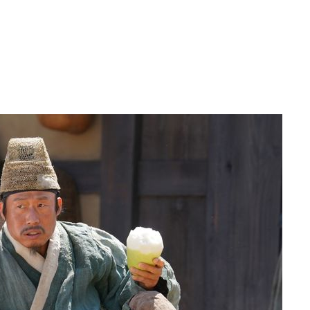
속[다음주
다"
려 죄송"
·서미화·
1위… 정
鄭
위해 뛸
승리
내일날씨]
원해 아틀