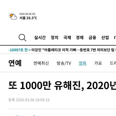
9시간 전 >
[속보]뉴욕증시 상승 마감…S&P 0.6% 나스닥 1.3%↑
2026.08.08 (토)
서울 26.3℃
-27181초 전 >
이란 "호르무즈 재개방 합의 근접…美 배상 선행돼야"
-18228초 전 >
[속보]與최고위원 제주·인천 순회경선…박선원·최민희
한민수·김용 순
-18181초 전 >
[속보]김민석, 與 전대 당원투표 누적 득표율 45.42%로 
실시간
정치
국제
경제
금융
산업
청래 44.56%
-17463초 전 >
[속보]與 대표 경선 제주·인천 당원투표…金 47.75%·
42.08%·宋 10.17%
-16997초 전 >
이강인 "아틀레티코 이적 기뻐…등번호 7번 의미보단 팀 
것"
-16932초 전 >
[속보]與 당대표 경선, 제주·인천 권리당원 투표 김민석 
연예
연예최신
방송/TV
영화
가요
드
-10706초 전 >
낮 최고 35도 '무더위'…동해안 시간당 30㎜ '강한 비'[
-9976초 전 >
[속보]이강인 "감독님이 원하는 마음 느꼈고, 많은 트로피 
레티코 이적"
-9758초 전 >
수도권 40도 육박 '펄펄'…동해안 일부 지역엔 호의주의보
또 1000만 유해진, 202
-8727초 전 >
온열질환 사망자 3명 늘어…누적 환자 3000명 돌파
-2672초 전 >
강릉에 시간당 81.4㎜ 물폭탄…도로 잠기고 담벼락 붕괴
등록 2026.03.06 18:05:16
20분 전 >
백운산서 80년근 천종산삼 9뿌리 발견…감정가 1.3억원
58분 전 >
선재도서 해루질 나섰다 실종 60대, 닷새 만에 숨진 채 발견
1시간 전 >
남자 농구, 나고야 아시안게임서 '홈팀' 일본과 한일전