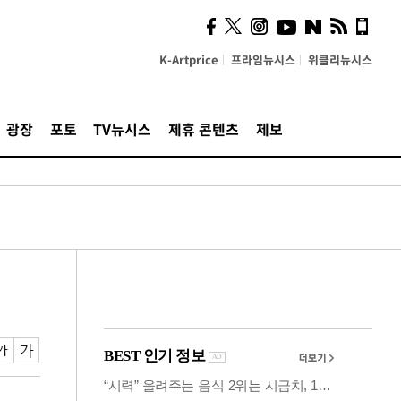
사이 해답 찾았죠"…알을
깨고 나온 '초자아'
K-Artprice
프라임뉴시스
위클리뉴시스
광장
포토
TV뉴시스
제휴 콘텐츠
제보