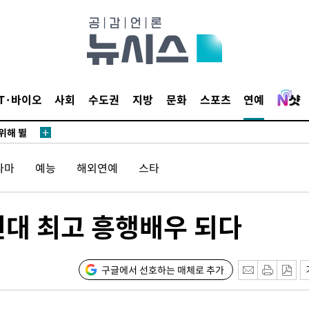
·서미화·
1위… 정
IT·바이오
사회
수도권
지방
문화
스포츠
연예
鄭
위해 뛸
승리
라마
예능
해외연예
스타
내일날씨]
원해 아틀
0년대 최고 흥행배우 되다
구글에서 선호하는 매체로 추가