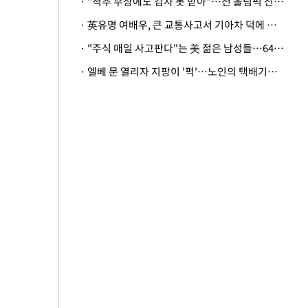
· "척추 부상에도 검사 못 받아"…전 올림픽 선수, 美봅슬레이협회 상대 소송
· 英유명 여배우, 큰 교통사고서 기아차 덕에 살았다
· "주식 매일 사고판다"는 美 젊은 남성들…64%가 "나는 인생의 패배자“
· 엘베 문 열리자 지팡이 '퍽'…노인의 택배기사 폭행 이유