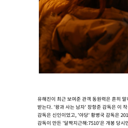
유해진이 최근 보여준 관객 동원력은 흔히 말
받는다. '왕과 사는 남자' 장항준 감독은 이 
감독은 신인이었고, '야당' 황병국 감독은 20
감독이 만든 '달짝지근해:7510'은 개봉 당시