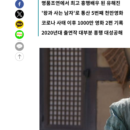
명품조연에서 최고 흥행배우 된 유해진
1시간 전 >
여수 오동도 해상서 모터보트 전복…1명 사망·1명 실종
'왕과 사는 남자'로 통산 5번째 천만영화
2시간 전 >
극한폭염 한풀 꺾이지만…'낮 최고 35도' 무더위, 열대야 계
코로나 사태 이후 1000만 영화 2편 기록
날씨]
3시간 전 >
축구협회 "압수수색·성접대 논란 사과…쇄신의 기회로 삼겠
4시간 전 >
[속보]'압수수색·성접대 논란' 축구협회 "실망과 걱정 안겨드
2020년대 출연작 대부분 흥행 대성공해
7시간 전 >
'최고 37도' 폭염 지속…강원동해안 최대 150㎜ 비
9시간 전 >
[속보]뉴욕증시 상승 마감…S&P 0.6% 나스닥 1.3%↑
-27181초 전 >
이란 "호르무즈 재개방 합의 근접…美 배상 선행돼야"
-18228초 전 >
[속보]與최고위원 제주·인천 순회경선…박선원·최민희
한민수·김용 순
-18181초 전 >
[속보]김민석, 與 전대 당원투표 누적 득표율 45.42%로 
청래 44.56%
-17463초 전 >
[속보]與 대표 경선 제주·인천 당원투표…金 47.75%·
42.08%·宋 10.17%
-16997초 전 >
이강인 "아틀레티코 이적 기뻐…등번호 7번 의미보단 팀 
것"
-16932초 전 >
[속보]與 당대표 경선, 제주·인천 권리당원 투표 김민석 
-10706초 전 >
낮 최고 35도 '무더위'…동해안 시간당 30㎜ '강한 비'[
-9976초 전 >
[속보]이강인 "감독님이 원하는 마음 느꼈고, 많은 트로피 
레티코 이적"
-9758초 전 >
수도권 40도 육박 '펄펄'…동해안 일부 지역엔 호의주의보
-8727초 전 >
온열질환 사망자 3명 늘어…누적 환자 3000명 돌파