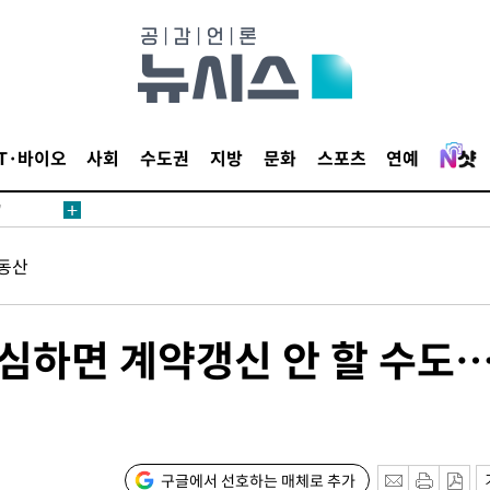
어"
IT·바이오
사회
수도권
지방
문화
스포츠
연예
·당황'
'
 혐의
동산
감
 심하면 계약갱신 안 할 수도
 포착
라하라 격파
인다"
 위협"
구글에서 선호하는 매체로 추가
수용할까