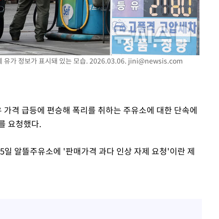
라하라 격파
인다"
 위협"
수용할까
유가 정보가 표시돼 있는 모습. 2026.03.06.
jini@newsis.com
 불가피"
등 압수수색
유 가격 급등에 편승해 폭리를 취하는 주유소에 대한 단속에
를 요청했다.
5일 알뜰주유소에 '판매가격 과다 인상 자제 요청'이란 제