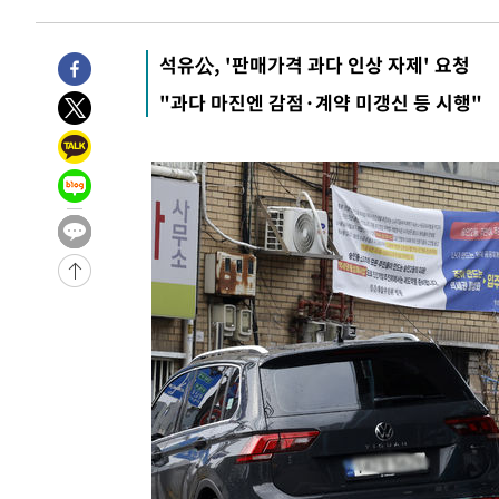
-3773초 전 >
[속보]산업장관 "李정부, 원전 반대 안해…안정 전력 위해
-2470초 전 >
[속보]경찰, '홍명보 선임 논란' 대한축구협회·축구회관 
석유公, '판매가격 과다 인상 자제' 요청
-28693초 전 >
[속보]합참 "北 발사체는 단거리탄도미사일…감시·경계
"과다 마진엔 감점·계약 미갱신 등 시행"
화"
-28441초 전 >
日방위성, 北이 동해로 쏜 발사체는 탄도미사일 가능성
-26871초 전 >
[속보] SKT, 에이닷 서비스 장애 발생…"원인 파악 중"
-26277초 전 >
[속보]합참 "북, 동해상으로 미상 발사체 발사"
-25673초 전 >
'낮 최고 39도' 불볕더위…한밤 열대야도 계속[내일날씨]
-25632초 전 >
[속보]7~9일 프로야구 3연전도 폭염 취소…11일 재개
-25294초 전 >
"韓 외환시장 개입 관측 배경엔 美의 대한국 무역적자 있
-25121초 전 >
'월드컵 탈락 후폭풍' 축구협회…초유의 압수수색에 '충격
-24961초 전 >
서울 낮 37.9도, 올여름 최고치 경신…영등포 순간 '40도
-24523초 전 >
[속보]종합특검, 대검 추가 압수수색…내란 중요임무종사
-20618초 전 >
[속보]코스닥, 800p 회복…0.26% 오른 801.67 마감
-20548초 전 >
[속보]코스피, 301.88포인트(4.58%) 내린 6296.38 마
-20413초 전 >
[속보]원·달러 환율, 0.7원 내린 1423.8원 마감
-18012초 전 >
"여기 떨어졌다"…다누리, 스페이스X 로켓 달 충돌 흔적