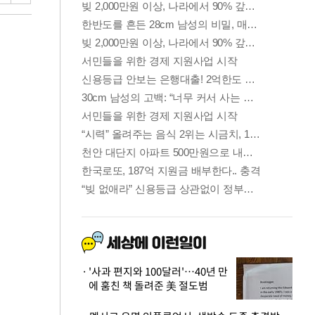
'사과 편지와 100달러'…40년 만
에 훔친 책 돌려준 美 절도범