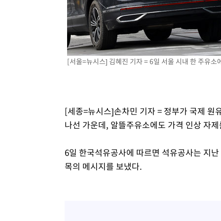
-15057초 전 >
손흥민, 5경기 연속골 실패…LAFC는 승부차기 끝 과달
-7658초 전 >
내일까지 39도 '펄펄'…기상청 "태풍 지나며 폭염 잠시 꺾
-7295초 전 >
트럼프, 한국계 진보 주지사 후보 맹공…"공산주의가 최대
-7273초 전 >
"美간섭에 합의 지연"…트럼프, '이란 호르무즈 통제권' 
[서울=뉴시스] 김혜진 기자 = 6일 서울 시내 한 주유소에 
-3793초 전 >
[속보]산업장관 "李정부, 원전 반대 안해…안정 전력 위해
-2490초 전 >
[속보]경찰, '홍명보 선임 논란' 대한축구협회·축구회관 
[세종=뉴시스]손차민 기자 = 정부가 국제 원
나선 가운데, 알뜰주유소에도 가격 인상 자제
6일 한국석유공사에 따르면 석유공사는 지난 
목의 메시지를 보냈다.