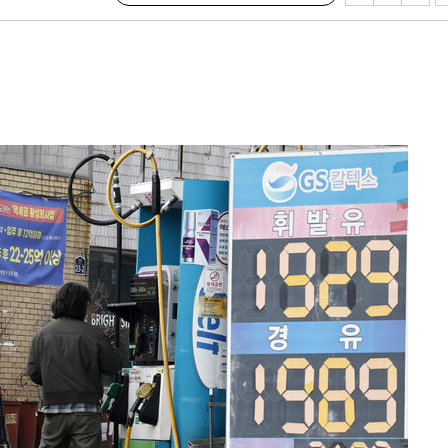
 불가피"
등 압수수색
태세 강
어"
·당황'
'
 혐의
감
 포착