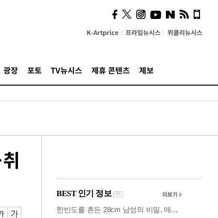
의견, 국토부·LH에 충실히
전달할 것"
K-Artprice
프라임뉴시스
위클리뉴시스
광장
포토
TV뉴시스
제휴 콘텐츠
제보
…취