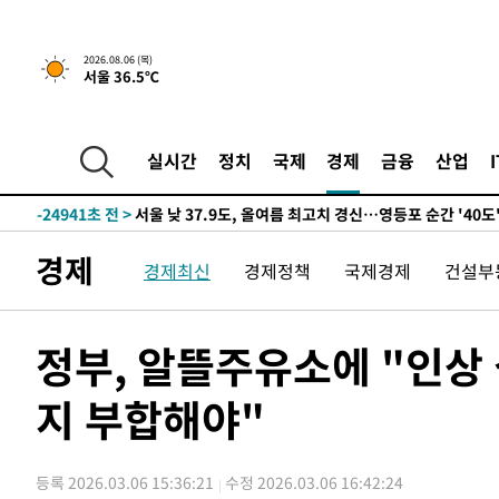
-26851초 전 >
[속보] SKT, 에이닷 서비스 장애 발생…"원인 파악 중"
-26257초 전 >
[속보]합참 "북, 동해상으로 미상 발사체 발사"
2026.08.06 (목)
서울 36.5℃
-25653초 전 >
'낮 최고 39도' 불볕더위…한밤 열대야도 계속[내일날씨]
-25612초 전 >
[속보]7~9일 프로야구 3연전도 폭염 취소…11일 재개
-25274초 전 >
"韓 외환시장 개입 관측 배경엔 美의 대한국 무역적자 있
실시간
정치
국제
경제
금융
산업
-25101초 전 >
'월드컵 탈락 후폭풍' 축구협회…초유의 압수수색에 '충격
-24941초 전 >
서울 낮 37.9도, 올여름 최고치 경신…영등포 순간 '40도
-24503초 전 >
[속보]종합특검, 대검 추가 압수수색…내란 중요임무종사
경제
경제최신
경제정책
국제경제
건설부
-20598초 전 >
[속보]코스닥, 800p 회복…0.26% 오른 801.67 마감
-20528초 전 >
[속보]코스피, 301.88포인트(4.58%) 내린 6296.38 마
-20393초 전 >
[속보]원·달러 환율, 0.7원 내린 1423.8원 마감
정부, 알뜰주유소에 "인상
-17992초 전 >
"여기 떨어졌다"…다누리, 스페이스X 로켓 달 충돌 흔적
지 부합해야"
-15037초 전 >
손흥민, 5경기 연속골 실패…LAFC는 승부차기 끝 과달
-7638초 전 >
내일까지 39도 '펄펄'…기상청 "태풍 지나며 폭염 잠시 꺾
-7275초 전 >
트럼프, 한국계 진보 주지사 후보 맹공…"공산주의가 최대
등록 2026.03.06 15:36:21
수정 2026.03.06 16:42:24
-7253초 전 >
"美간섭에 합의 지연"…트럼프, '이란 호르무즈 통제권' 