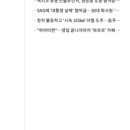
· 멕시코 유명 인플루언서, 생방송 도중 총격받아 사망
· SNS에 '대통령 살해' 협박글…30대 회사원 '불구속 송치'
· 정차 불응하고 '시속 165㎞' 아찔 도주…음주운전자 체포
· "하마터면"…영업 끝나자마자 '와르르' 카페 테라스 덮친 대리석 외벽