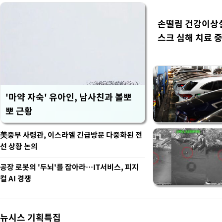
손떨림 건강이상
스크 심해 치료 중
'마약 자숙' 유아인, 남사친과 볼뽀
뽀 근황
美중부 사령관, 이스라엘 긴급방문 다중화된 전
선 상황 논의
공장 로봇의 '두뇌'를 잡아라…IT서비스, 피지
컬 AI 경쟁
뉴시스 기획특집