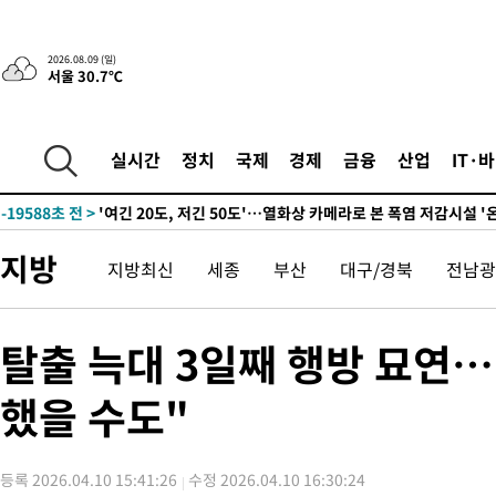
2026.08.09 (일)
서울 30.7℃
-5007초 전 >
“美 이란전 무기 소진…북한과 분쟁시 주한 미군 취약해질 수 있
실시간
정치
국제
경제
금융
산업
IT·
-19588초 전 >
'여긴 20도, 저긴 50도'…열화상 카메라로 본 폭염 저감시설 '
차'
-19059초 전 >
콜롬비아 신임 우파 대통령 취임 하루만에 차량폭탄 폭발 사건
-12653초 전 >
튀르키예 외무장관, "메카 3국 방위협정은 이란이 목표 아냐 "
지방
지방최신
세종
부산
대구/경북
전남광
-9861초 전 >
이군이 불법 군시설 건설한 레바논 남부에서 레바논군 3명 폭발로
상
-6979초 전 >
[속보]美중부 사령관, 이스라엘 긴급방문 다중화된 전선 상황 논
-5043초 전 >
美 국방부, 켄달 전 공군장관 보안허가 취소…“에어포스원 기밀
탈출 늑대 3일째 행방 묘연…
언론 누출”
-5012초 전 >
‘축구의 신’ 아르헨티나 축구 선수 메시의 부친 지병 별세
했을 수도"
-4987초 전 >
“美 이란전 무기 소진…북한과 분쟁시 주한 미군 취약해질 수 있
-19608초 전 >
'여긴 20도, 저긴 50도'…열화상 카메라로 본 폭염 저감시설 '
차'
-19079초 전 >
콜롬비아 신임 우파 대통령 취임 하루만에 차량폭탄 폭발 사건
등록 2026.04.10 15:41:26
수정 2026.04.10 16:30:24
-12673초 전 >
튀르키예 외무장관, "메카 3국 방위협정은 이란이 목표 아냐 "