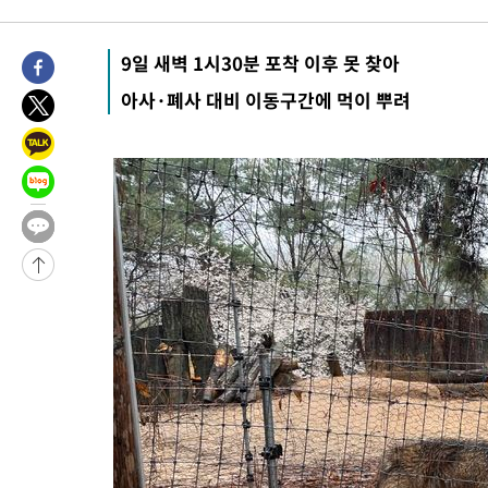
-9881초 전 >
이군이 불법 군시설 건설한 레바논 남부에서 레바논군 3명 폭발로
상
-6999초 전 >
[속보]美중부 사령관, 이스라엘 긴급방문 다중화된 전선 상황 논
9일 새벽 1시30분 포착 이후 못 찾아
-5063초 전 >
美 국방부, 켄달 전 공군장관 보안허가 취소…“에어포스원 기밀
아사·폐사 대비 이동구간에 먹이 뿌려
언론 누출”
-5032초 전 >
‘축구의 신’ 아르헨티나 축구 선수 메시의 부친 지병 별세
-5007초 전 >
“美 이란전 무기 소진…북한과 분쟁시 주한 미군 취약해질 수 있