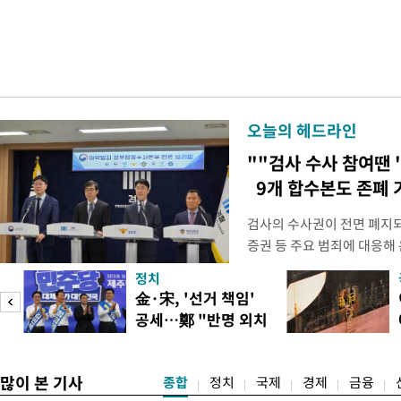
오늘의 헤드라인
""검사 수사 참여땐 
9개 합수본도 존폐 
검사의 수사권이 전면 폐지
증권 등 주요 범죄에 대응해
새로운 쟁점으로 떠올랐다. 
정치
여 근거가 사라지면서 현행
피
金·宋, '선거 책임'
이다. 9일 법조계에 따르면
공세…鄭 "반명 외치
사의 수사권이 박탈되면서, 
며 분열"
은 법적
많이 본 기사
종합
정치
국제
경제
금융