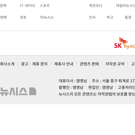
문화
IT·바이오
스포츠
섹션코너
데일리뉴시
연예
포토
TV뉴시스
인사
부고
동정
회사소개
광고 · 제휴 문의
제휴사 안내
콘텐츠 판매
저작권 규약
고
대표이사 : 염영남
주소 : 서울 중구 퇴계로 1
발행인 : 염영남
편집인 : 염영남
고충처리인
뉴시스의 모든 콘텐츠는 저작권법의 보호를 받는 바, 무