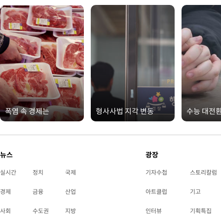
폭염 속 경제는
형사사법 지각 변동
수능 대전
뉴스
광장
실시간
정치
국제
기자수첩
스토리칼럼
경제
금융
산업
아트클럽
기고
사회
수도권
지방
인터뷰
기획특집