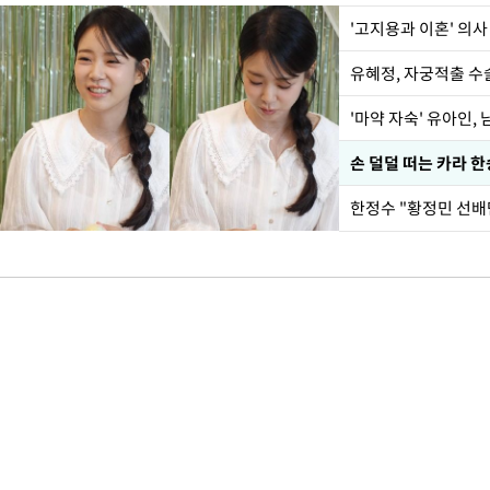
'고지용과 이혼' 의사
유혜정, 자궁적출 수
'마약 자숙' 유아인,
손 덜덜 떠는 카라 