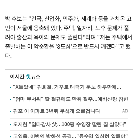
박 후보는 "건국, 산업화, 민주화, 세계화 등을 거쳐온 고
민이 서울에 응축돼 있다. 주택, 일자리, 노후 문제가 풀
려야 출산과 육아의 문제도 풀린다"라며 "저는 주택에서
출발하는 이 악순환을 '8도심'으로 반드시 깨겠다"고 했
다.
이시간
핫
뉴스
"X돌았네" 김희철, 거꾸로 태극기 분노 하루만에…
"엄마 무서워" 딸 절규에도 만취 질주…예비신랑 참변
오지헌 "일타강사 父…100평 수영장 딸린 집 살았다"
고영욱, 이번엔 박하선 공격…"류수영 열심히 일해야"