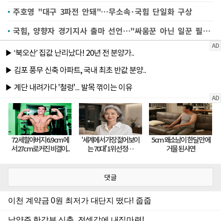
주호영 "대구 3파전 안돼"…무소속·국힘 단일화 구상
국힘, 양향자 경기지사 출마 선언…"싸움꾼 아닌 일꾼 필요"
댓글