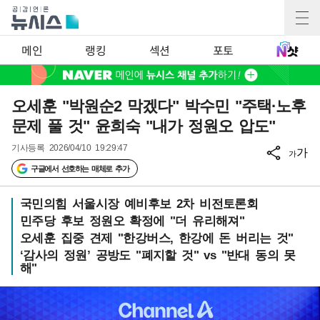
메인
랭킹
섹션
포토
오세훈 "박원순2 막겠다" 박수민 "주택·노후
문제 풀 것" 윤희숙 "내가 정원오 압도"
기사등록
2026/04/10 19:29:47
가
가
구글에서 선호하는 매체로 추가
국민의힘 서울시장 예비후보 2차 비전토론회
민주당 후보 정원오 확정에 "더 유리해져"
오세훈 집중 견제 "한강버스, 한강에 돈 버리는 것"
‘감사의 정원’ 공방도 "폐지할 것" vs "반대 동의 못
해"