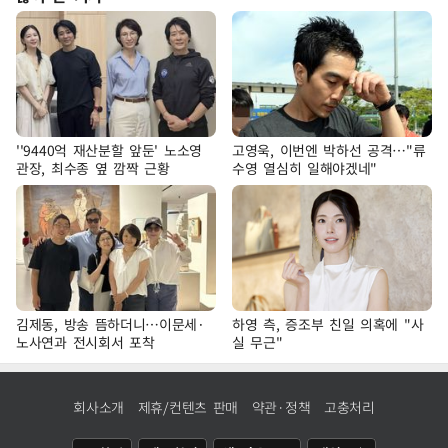
''9440억 재산분할 앞둔' 노소영
고영욱, 이번엔 박하선 공격…"류
관장, 최수종 옆 깜짝 근황
수영 열심히 일해야겠네"
김제동, 방송 뜸하더니…이문세·
하영 측, 증조부 친일 의혹에 "사
노사연과 전시회서 포착
실 무근"
회사소개
제휴/컨텐츠 판매
약관·정책
고충처리