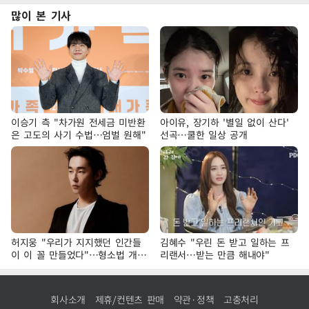
많이 본 기사
이승기 측 "차가원 전세금 미반환
아이유, 장기하 '별일 없이 산다'
은 고도의 사기 수법…엄벌 원해"
선곡…쿨한 일상 공개
허지웅 "우리가 지지했던 인간들
김혜수 "우린 돈 받고 일하는 프
이 이 꼴 만들었다"…형소법 개정
리랜서…받는 만큼 해내야"
에 격한 반응
회사소개
제휴/컨텐츠 판매
약관·정책
고충처리