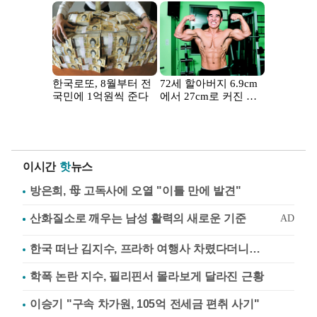
이시간
핫
뉴스
방은희, 母 고독사에 오열 "이틀 만에 발견"
한국 떠난 김지수, 프라하 여행사 차렸다더니…
학폭 논란 지수, 필리핀서 몰라보게 달라진 근황
이승기 "구속 차가원, 105억 전세금 편취 사기"