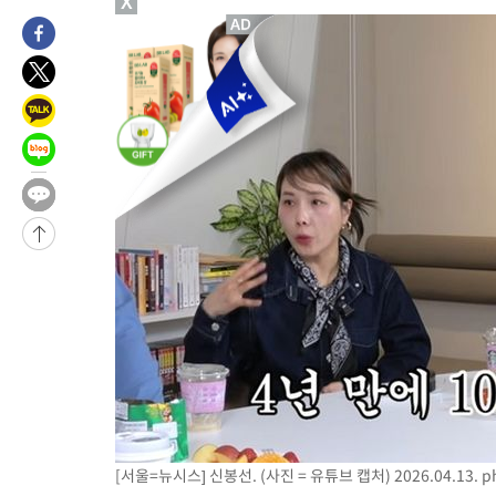
X
-17093초 전 >
[속보]'압수수색·성접대 논란' 축구협회 "실망과 걱정 안겨드려
송"
-5714초 전 >
'최고 37도' 폭염 지속…강원동해안 최대 150㎜ 비
19분 전 >
[속보]뉴욕증시 상승 마감…S&P 0.6% 나스닥 1.3%↑
[서울=뉴시스] 신봉선. (사진 = 유튜브 캡처) 2026.04.13.
p