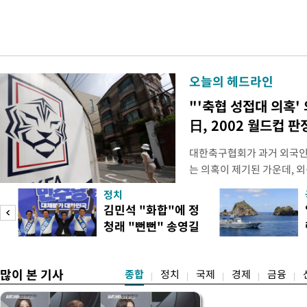
오늘의 헤드라인
"'축협 성접대 의혹'
日, 2002 월드컵 
대한축구협회가 과거 외국인
는 의혹이 제기된 가운데, 
도하면서 파장이 커지고 있다.
정치
광부가 2016년 작성한 감
김민석 "화합"에 정
2011년 3월부터 2012년 
청래 "뻔뻔" 송영길
에 참여한 외국인 심판들에
은 연임 직격
고
많이 본 기사
종합
정치
국제
경제
금융