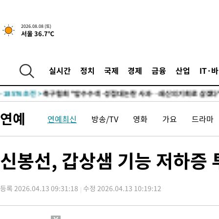
19분 전 >
[속보]뉴욕증시 상승 마감…S&P 0.6% 나스닥 1.3%↑
-30711초 전 >
백운산서 80년근 천종산삼 9뿌리 발견…감정가 1.3억원
2026.08.08 (토)
서울 36.7℃
-28421초 전 >
선재도서 해루질 나섰다 실종 60대, 닷새 만에 숨진 채 발견
-25955초 전 >
남자 농구, 나고야 아시안게임서 '홈팀' 일본과 한일전
-25331초 전 >
여수 오동도 해상서 모터보트 전복…1명 사망·1명 실종
실시간
정치
국제
경제
금융
산업
IT·
-21558초 전 >
극한폭염 한풀 꺾이지만…'낮 최고 35도' 무더위, 열대야 계속
주 날씨]
-18576초 전 >
축구협회 "압수수색·성접대 논란 사과…쇄신의 기회로 삼겠다
-17093초 전 >
[속보]'압수수색·성접대 논란' 축구협회 "실망과 걱정 안겨드려
연예
연예최신
방송/TV
영화
가요
드라마
송"
-5714초 전 >
'최고 37도' 폭염 지속…강원동해안 최대 150㎜ 비
19분 전 >
[속보]뉴욕증시 상승 마감…S&P 0.6% 나스닥 1.3%↑
-30711초 전 >
백운산서 80년근 천종산삼 9뿌리 발견…감정가 1.3억원
신봉선, 갑상샘 기능 저하증 
-28421초 전 >
선재도서 해루질 나섰다 실종 60대, 닷새 만에 숨진 채 발견
-25955초 전 >
남자 농구, 나고야 아시안게임서 '홈팀' 일본과 한일전
등록 2026.04.13 09:31:18
수정 2026.04.13 10:19:12
-25331초 전 >
여수 오동도 해상서 모터보트 전복…1명 사망·1명 실종
-21558초 전 >
극한폭염 한풀 꺾이지만…'낮 최고 35도' 무더위, 열대야 계속
주 날씨]
-18576초 전 >
축구협회 "압수수색·성접대 논란 사과…쇄신의 기회로 삼겠다