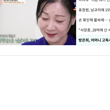
손 묶인채 물속에… 女
"서장훈, 28억에 산
방은희, 어머니 고독사