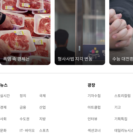
폭염 속 경제는
형사사법 지각 변동
수능 대전
뉴스
광장
실시간
정치
국제
기자수첩
스토리칼럼
경제
금융
산업
아트클럽
기고
사회
수도권
지방
인터뷰
기획특집
문화
IT·바이오
스포츠
섹션코너
데일리뉴시