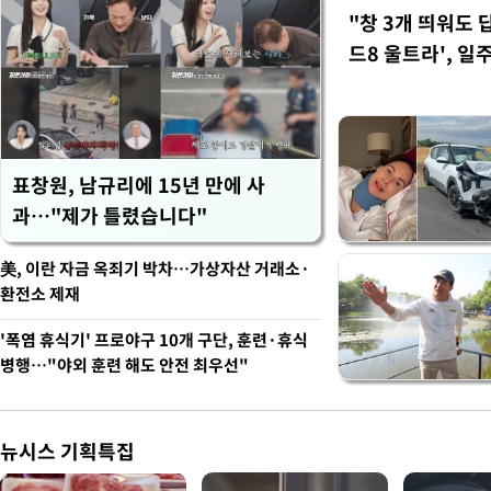
"창 3개 띄워도 
드8 울트라', 일
표창원, 남규리에 15년 만에 사
과…"제가 틀렸습니다"
美, 이란 자금 옥죄기 박차…가상자산 거래소·
환전소 제재
'폭염 휴식기' 프로야구 10개 구단, 훈련·휴식
병행…"야외 훈련 해도 안전 최우선"
뉴시스 기획특집