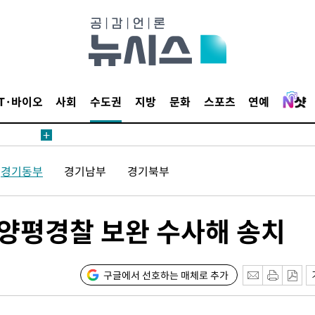
견
IT·바이오
사회
수도권
지방
문화
스포츠
연예
 계속[다음
삼겠다"
경기동부
경기남부
경기북부
안겨드려 죄
 양평경찰 보완 수사해 송치
견
구글에서 선호하는 매체로 추가