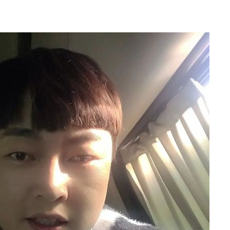
 계속[다음
삼겠다"
안겨드려 죄