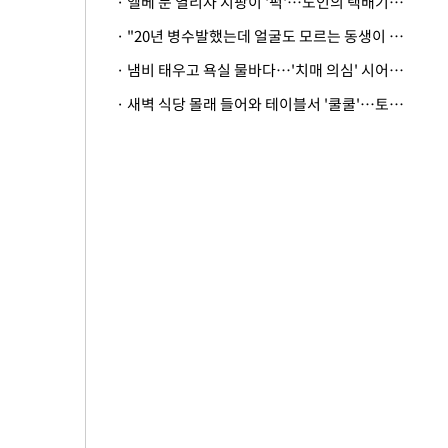
· 엘베 문 열리자 지팡이 '퍽'…노인의 택배기사 폭행 이유
· "20년 병수발했는데 얼굴도 모르는 동생이 유산 절반을"…배다른 형제 상속권 있을까
· 냄비 태우고 욕실 물바다…'치매 의심' 시어머니 검사 권유했다가 '날벼락'
· 새벽 식당 몰래 들어와 테이블서 '쿨쿨'…토사물 남기고 사라진 남성