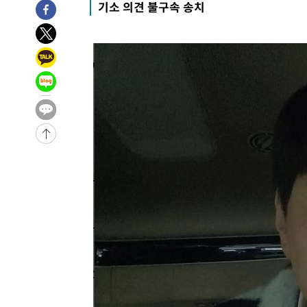
기소 의견 불구속 송치
-15532초 전 >
극한폭염 한풀 꺾이지만…'낮 최고 35도' 무더위, 열대야
주 날씨]
-12550초 전 >
축구협회 "압수수색·성접대 논란 사과…쇄신의 기회로 
-11067초 전 >
[속보]'압수수색·성접대 논란' 축구협회 "실망과 걱정 
송"
5분 전 >
'최고 37도' 폭염 지속…강원동해안 최대 150㎜ 비
1시간 전 >
[속보]뉴욕증시 상승 마감…S&P 0.6% 나스닥 1.3%↑