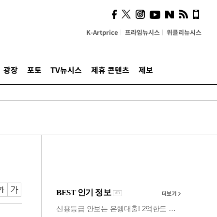
사이 해답 찾았죠"…알을
깨고 나온 '초자아'
K-Artprice
프라임뉴시스
위클리뉴시스
광장
포토
TV뉴시스
제휴 콘텐츠
제보