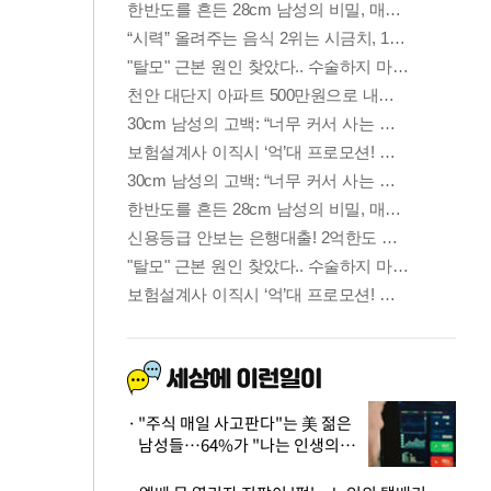
"주식 매일 사고판다"는 美 젊은
남성들…64%가 "나는 인생의
패배자“