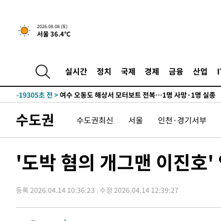
1시간 전 >
[속보]뉴욕증시 상승 마감…S&P 0.6% 나스닥 1.3%↑
-28578초 전 >
강릉에 시간당 81.4㎜ 물폭탄…도로 잠기고 담벼락 붕괴
2026.08.08 (토)
서울 36.4℃
-24685초 전 >
백운산서 80년근 천종산삼 9뿌리 발견…감정가 1.3억원
-22395초 전 >
선재도서 해루질 나섰다 실종 60대, 닷새 만에 숨진 채 발
-19929초 전 >
남자 농구, 나고야 아시안게임서 '홈팀' 일본과 한일전
실시간
정치
국제
경제
금융
산업
-19305초 전 >
여수 오동도 해상서 모터보트 전복…1명 사망·1명 실종
-15532초 전 >
극한폭염 한풀 꺾이지만…'낮 최고 35도' 무더위, 열대야
주 날씨]
-12550초 전 >
축구협회 "압수수색·성접대 논란 사과…쇄신의 기회로 
수도권
수도권최신
서울
인천·경기서부
-11067초 전 >
[속보]'압수수색·성접대 논란' 축구협회 "실망과 걱정 
송"
5분 전 >
'최고 37도' 폭염 지속…강원동해안 최대 150㎜ 비
1시간 전 >
[속보]뉴욕증시 상승 마감…S&P 0.6% 나스닥 1.3%↑
'도박 혐의 개그맨 이진호'
-28578초 전 >
강릉에 시간당 81.4㎜ 물폭탄…도로 잠기고 담벼락 붕괴
-24685초 전 >
백운산서 80년근 천종산삼 9뿌리 발견…감정가 1.3억원
등록 2026.04.14 10:36:23
수정 2026.04.14 12:39:27
-22395초 전 >
선재도서 해루질 나섰다 실종 60대, 닷새 만에 숨진 채 발
-19929초 전 >
남자 농구, 나고야 아시안게임서 '홈팀' 일본과 한일전
-19305초 전 >
여수 오동도 해상서 모터보트 전복…1명 사망·1명 실종