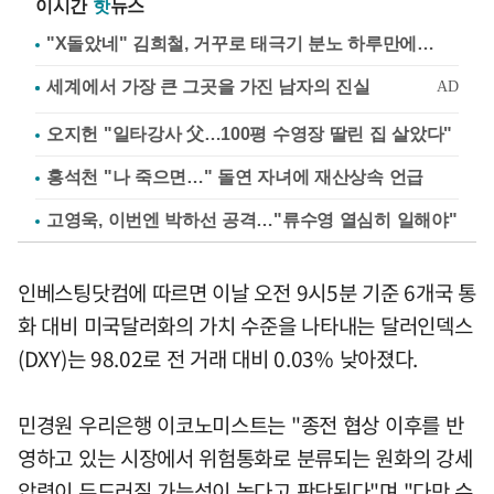
이시간
핫
뉴스
"X돌았네" 김희철, 거꾸로 태극기 분노 하루만에…
오지헌 "일타강사 父…100평 수영장 딸린 집 살았다"
홍석천 "나 죽으면…" 돌연 자녀에 재산상속 언급
고영욱, 이번엔 박하선 공격…"류수영 열심히 일해야"
인베스팅닷컴에 따르면 이날 오전 9시5분 기준 6개국 통
화 대비 미국달러화의 가치 수준을 나타내는 달러인덱스
(DXY)는 98.02로 전 거래 대비 0.03% 낮아졌다.
민경원 우리은행 이코노미스트는 "종전 협상 이후를 반
영하고 있는 시장에서 위험통화로 분류되는 원화의 강세
압력이 두드러질 가능성이 높다고 판단된다"며 "다만 수