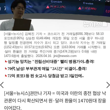
[서울=뉴시스] 김혜진 기자 = 코스피가 전 거래일(6091.39)보다 58.10
포인트(0.95%) 상승한 6149.49에 개장한 16일 오전 서울 중구 하나은
행 딜링룸 전광판에 지수가 표시 되고 있다. 코스닥 지수는 전 거래일
(1152.43)보다 10.57포인트(0.92%) 오른 1163.00에 거래를 시작했다. 원
·달러 환율은 전 거래일 주간거래 종가(1474.2원)보다 0.6원 내린
1473.6원에 출발했다. 2026.04.16.
jini@newsis.com
[서울=뉴시스]권안나 기자 = 미국과 이란의 종전 협상 낙
관론이 다시 확산되면서 원·달러 환율이 1470원대 장을
이어갔다.