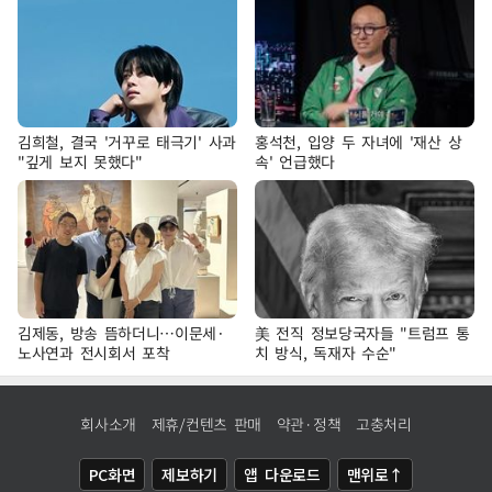
김희철, 결국 '거꾸로 태극기' 사과
홍석천, 입양 두 자녀에 '재산 상
"깊게 보지 못했다"
속' 언급했다
김제동, 방송 뜸하더니…이문세·
美 전직 정보당국자들 "트럼프 통
노사연과 전시회서 포착
치 방식, 독재자 수순"
회사소개
제휴/컨텐츠 판매
약관·정책
고충처리
PC화면
제보하기
앱 다운로드
맨위로↑