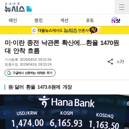
메인
랭킹
섹션
포토
미·이란 종전 낙관론 확산에…환율 1470원
대 안착 흐름
기사등록
2026/04/16 09:31:56
가
가
최종수정
2026/04/16 09:33:29
구글에서 선호하는 매체로 추가
원·달러 환율 1473.6원에 개장