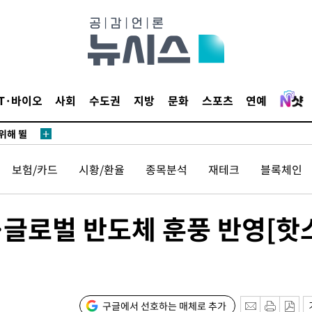
·서미화·
1위… 정
IT·바이오
사회
수도권
지방
문화
스포츠
연예
鄭
위해 뛸
승리
보험/카드
시황/환율
종목분석
재테크
블록체인
내일날씨]
 원해 아
보
…글로벌 반도체 훈풍 반영[핫
구글에서 선호하는 매체로 추가