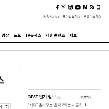
사이 해답 찾았죠"…알을
깨고 나온 '초자아'
K-Artprice
프라임뉴시스
위클리뉴시스
광장
포토
TV뉴시스
제휴 콘텐츠
제보
스