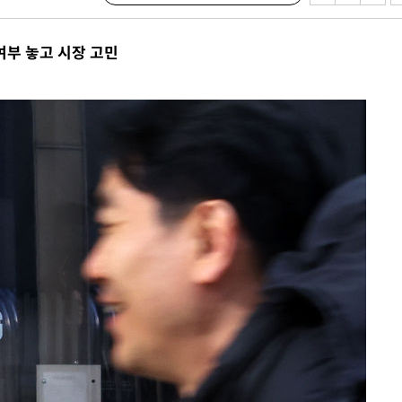
[다음주 날
여부 놓고 시장 고민
다"
려 죄송"
·서미화·
1위… 정
鄭
위해 뛸
승리
내일날씨]
 원해 아
보