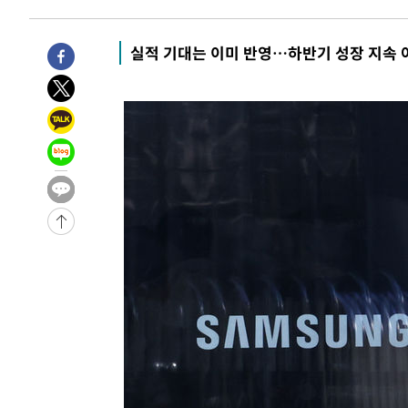
-2566초 전 >
여수 오동도 해상서 모터보트 전복…1명 사망·1명 실종
20분 전 >
극한폭염 한풀 꺾이지만…'낮 최고 35도' 무더위, 열대야 계속
실적 기대는 이미 반영…하반기 성장 지속 
씨]
1시간 전 >
축구협회 "압수수색·성접대 논란 사과…쇄신의 기회로 삼겠
1시간 전 >
[속보]'압수수색·성접대 논란' 축구협회 "실망과 걱정 안겨드
4시간 전 >
'최고 37도' 폭염 지속…강원동해안 최대 150㎜ 비
6시간 전 >
[속보]뉴욕증시 상승 마감…S&P 0.6% 나스닥 1.3%↑
-27395초 전 >
[속보]與최고위원 제주·인천 순회경선…박선원·최민희
한민수·김용 순
-27348초 전 >
[속보]김민석, 與 전대 당원투표 누적 득표율 45.42%로 
청래 44.56%
-26630초 전 >
[속보]與 대표 경선 제주·인천 당원투표…金 47.75%·
42.08%·宋 10.17%
-26164초 전 >
이강인 "아틀레티코 이적 기뻐…등번호 7번 의미보단 팀 
것"
-26099초 전 >
[속보]與 당대표 경선, 제주·인천 권리당원 투표 김민석 
-19873초 전 >
낮 최고 35도 '무더위'…동해안 시간당 30㎜ '강한 비'[
-19143초 전 >
[속보]이강인 "감독님이 원하는 마음 느꼈고, 많은 트로피
틀레티코 이적"
-18925초 전 >
수도권 40도 육박 '펄펄'…동해안 일부 지역엔 호의주의
-17894초 전 >
온열질환 사망자 3명 늘어…누적 환자 3000명 돌파
-11839초 전 >
강릉에 시간당 81.4㎜ 물폭탄…도로 잠기고 담벼락 붕괴