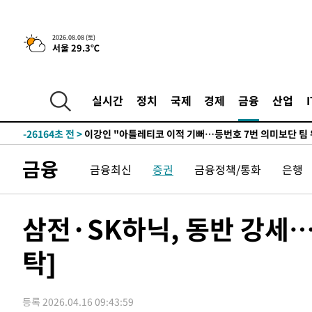
2026.08.08 (토)
서울 29.3℃
6시간 전 >
[속보]뉴욕증시 상승 마감…S&P 0.6% 나스닥 1.3%↑
-27395초 전 >
[속보]與최고위원 제주·인천 순회경선…박선원·최민희
한민수·김용 순
-27348초 전 >
[속보]김민석, 與 전대 당원투표 누적 득표율 45.42%로 
실시간
정치
국제
경제
금융
산업
청래 44.56%
-26630초 전 >
[속보]與 대표 경선 제주·인천 당원투표…金 47.75%·
42.08%·宋 10.17%
-26164초 전 >
이강인 "아틀레티코 이적 기뻐…등번호 7번 의미보단 팀 
것"
-26099초 전 >
[속보]與 당대표 경선, 제주·인천 권리당원 투표 김민석 
금융
금융최신
증권
금융정책/통화
은행
-19873초 전 >
낮 최고 35도 '무더위'…동해안 시간당 30㎜ '강한 비'[
-19143초 전 >
[속보]이강인 "감독님이 원하는 마음 느꼈고, 많은 트로피
틀레티코 이적"
-18925초 전 >
수도권 40도 육박 '펄펄'…동해안 일부 지역엔 호의주의
삼전·SK하닉, 동반 강세
-17894초 전 >
온열질환 사망자 3명 늘어…누적 환자 3000명 돌파
탁]
-11839초 전 >
강릉에 시간당 81.4㎜ 물폭탄…도로 잠기고 담벼락 붕괴
-7946초 전 >
백운산서 80년근 천종산삼 9뿌리 발견…감정가 1.3억원
-5656초 전 >
선재도서 해루질 나섰다 실종 60대, 닷새 만에 숨진 채 발견
등록 2026.04.16 09:43:59
-3190초 전 >
남자 농구, 나고야 아시안게임서 '홈팀' 일본과 한일전