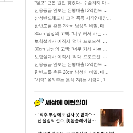
"척추 부상에도 검사 못 받아"…
전 올림픽 선수, 美봅슬레이협회
상대 소송