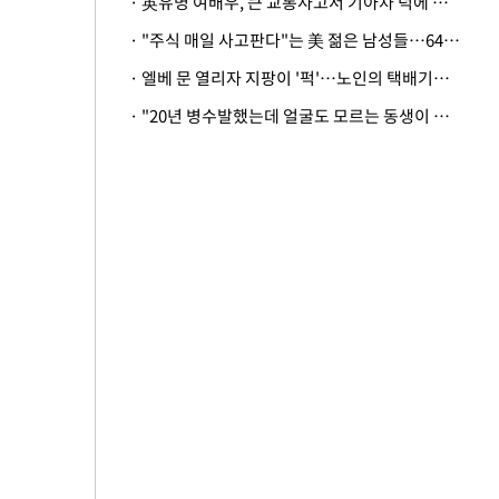
· 英유명 여배우, 큰 교통사고서 기아차 덕에 살았다
· "주식 매일 사고판다"는 美 젊은 남성들…64%가 "나는 인생의 패배자“
· 엘베 문 열리자 지팡이 '퍽'…노인의 택배기사 폭행 이유
· "20년 병수발했는데 얼굴도 모르는 동생이 유산 절반을"…배다른 형제 상속권 있을까