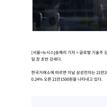
-7946초 전 >
백운산서 80년근 천종산삼 9뿌리 발견…감정가 1.3억원
-5656초 전 >
선재도서 해루질 나섰다 실종 60대, 닷새 만에 숨진 채 발견
-3190초 전 >
남자 농구, 나고야 아시안게임서 '홈팀' 일본과 한일전
-2566초 전 >
여수 오동도 해상서 모터보트 전복…1명 사망·1명 실종
20분 전 >
극한폭염 한풀 꺾이지만…'낮 최고 35도' 무더위, 열대야 계속
씨]
1시간 전 >
축구협회 "압수수색·성접대 논란 사과…쇄신의 기회로 삼겠
1시간 전 >
[속보]'압수수색·성접대 논란' 축구협회 "실망과 걱정 안겨드
[서울=뉴시스]송혜리 기자 = 글로벌 기술주 강
4시간 전 >
'최고 37도' 폭염 지속…강원동해안 최대 150㎜ 비
일 장 초반 강세다.
6시간 전 >
[속보]뉴욕증시 상승 마감…S&P 0.6% 나스닥 1.3%↑
한국거래소에 따르면 이날 삼성전자는 21만20
0.24% 오른 21만1500원을 나타내고 있다.