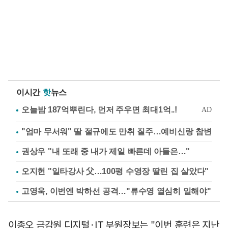
이시간
핫
뉴스
"엄마 무서워" 딸 절규에도 만취 질주…예비신랑 참변
권상우 "내 또래 중 내가 제일 빠른데 아들은…"
오지헌 "일타강사 父…100평 수영장 딸린 집 살았다"
고영욱, 이번엔 박하선 공격…"류수영 열심히 일해야"
이종오 금감원 디지털·IT 부원장보는 "이번 훈련은 지난