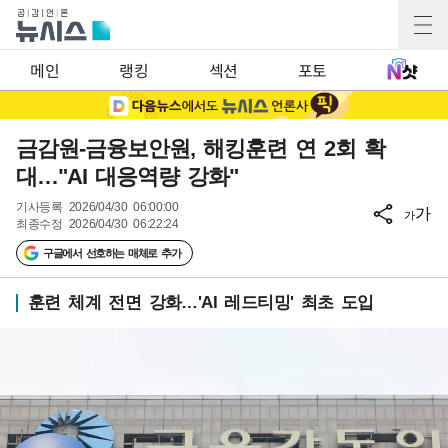
메인
랭킹
섹션
포토
금감원-금융보안원, 해킹훈련 연 2회 확
대…"AI 대응역량 강화"
기사등록
2026/04/30 06:00:00
가
가
최종수정
2026/04/30 06:22:24
구글에서 선호하는 매체로 추가
훈련 체계 전면 강화…'AI 레드티밍' 최초 도입