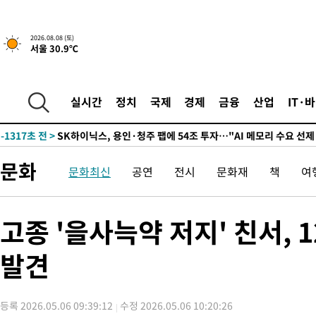
↓
-14460초 전 >
[속보]이 대통령 "부동산 공급 기존 사고방식 매달리지 말고 
실천"
-13545초 전 >
이란, "오만과 '중앙 단일 루트' 합의…북쪽 인바운드·남쪽 아
2026.08.08 (토)
서울 30.9℃
운드는 임시"
-5113초 전 >
"낮 기온 소폭 하락"…수도권 폭염중대경보, 폭염경보로 하향
-5077초 전 >
[속보]이 대통령, '호우피해' 안동·의성 관할 4개 면 특별재난지
포
-5040초 전 >
[단독]중수청 지원 검사들, 정원 초과 시 낮은 계급 임용…희망지
실시간
정치
국제
경제
금융
산업
IT·
갈 수도
-3011초 전 >
낮 최고 37도 찜통더위…곳곳 소나기·강원 많은 비[내일날씨]
-1317초 전 >
SK하이닉스, 용인·청주 팹에 54조 투자…"AI 메모리 수요 선제
응"
30분 전 >
여자배구 이재영·이다영 자매, 아제르바이잔 투란VC 입단
문화
문화최신
공연
전시
문화재
책
여
42분 전 >
외국인 심판 성 접대 7경기 들여다보니…한국 축구 '5승 2무'
47분 전 >
[속보]코스닥, 2.86포인트(0.36%) 내린 798.81마감
48분 전 >
[속보]코스피, 6200선 약보합…0.60% 내린 6258.77에 마쳐
고종 '을사늑약 저지' 친서, 
48분 전 >
[속보]원·달러 환율, 7.7원 내린 1416.1원 마감
발견
50분 전 >
[속보] 노원서 40.1도 관측…서울, 2018년 이후 첫 40도
1시간 전 >
[속보]종합특검, '계엄 수용공간 확보' 신용해 前교정본부장 기소
1시간 전 >
외신들도 주목한 韓축구 파문…"국민적 공분에 수사 재개"
등록 2026.05.06 09:39:12
수정 2026.05.06 10:20:26
1시간 전 >
11시간 압수수색에 성접대 파문까지…'쑥대밭' 된 축구협회