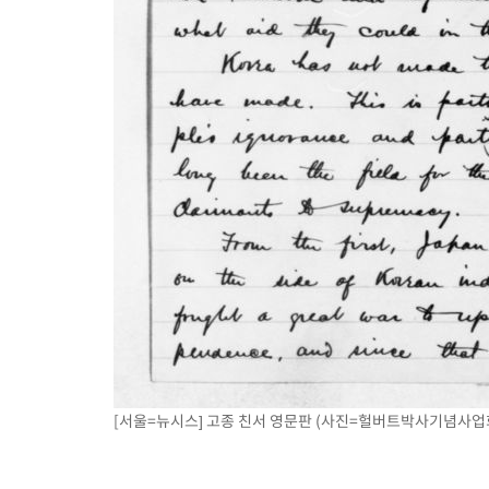
[서울=뉴시스] 고종 친서 영문판 (사진=헐버트박사기념사업회 제