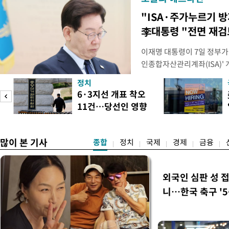
"ISA·주가누르기 
李대통령 "전면 재검
이재명 대통령이 7일 정부가
인종합자산관리계좌(ISA)' 
안'을 전면 재검토 할 것을 
정치
들과의 상황 점검 회의에서 I
6·3지선 개표 착오
지법안을 둘러싼 투자자들의 
11건…당선인 영향
았다. 이 자리에서 이 대통령
도
없어
많이 본 기사
종합
정치
국제
경제
금융
외국인 심판 성 
니…한국 축구 '5