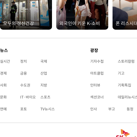
모두의 정신건강
외국인이 키운 K-소비
폰 리스시
뉴스
광장
실시간
정치
국제
기자수첩
스토리칼럼
경제
금융
산업
아트클럽
기고
사회
수도권
지방
인터뷰
기획특집
문화
IT·바이오
스포츠
섹션코너
데일리뉴시
연예
포토
TV뉴시스
인사
부고
동정