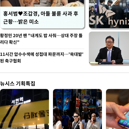
홍서범♥조갑경, 아들 불륜 사과 후
근황…밝은 미소
황정민 20년 팬 "내게도 밥 사줘…상대 주장 틀
리다 확신"
11시간 압수수색에 성접대 파문까지…'쑥대밭'
된 축구협회
뉴시스 기획특집