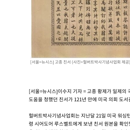
49분 전 >
[속보] 노원서 40.1도 관측…서울, 2018년 이후 첫 40도
1시간 전 >
[속보]종합특검, '계엄 수용공간 확보' 신용해 前교정본부장 기소
1시간 전 >
외신들도 주목한 韓축구 파문…"국민적 공분에 수사 재개"
1시간 전 >
11시간 압수수색에 성접대 파문까지…'쑥대밭' 된 축구협회
2시간 전 >
[속보]규제합리화위원회 부위원장에 김태유 서울대 공대 교수…이
후임
[서울=뉴시스] 고종 친서 (사진=헐버트박사기념사업회 제공) 20
[서울=뉴시스]이수지 기자 = 고종 황제가 일제의 
도움을 청했던 친서가 121년 만에 미국 의회 도
헐버트박사기념사업회는 지난달 21일 미국 워싱턴 
령 시어도어 루스벨트에게 보낸 친서 원본을 확인했