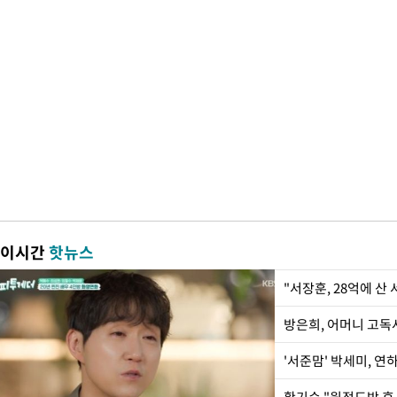
이시간
핫뉴스
"서장훈, 28억에 산
방은희, 어머니 고독사
'서준맘' 박세미, 연