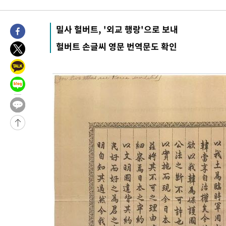
2시간 전 >
[속보]규제합리화위원회 부위원장에 김태유 서울대 공대 교수…이
후임
-22030초 전 >
이강인, 폭염 속 AT마드리드 첫 훈련…80명 식사 대접까지(종
밀사 헐버트, '외교 행랑'으로 보내
-19169초 전 >
미 사업체 일자리, 7월에 2.3만개 순감하고 그 전 2개월 10.3
헐버트 손글씨 영문 번역문도 확인
하향수정 (2보)
-18617초 전 >
[속보] 미 사업체, 일자리 7월에 2.3만 개 줄어…실업률은 4.1
↓
-14480초 전 >
[속보]이 대통령 "부동산 공급 기존 사고방식 매달리지 말고 
실천"
-13565초 전 >
이란, "오만과 '중앙 단일 루트' 합의…북쪽 인바운드·남쪽 아
운드는 임시"
-5133초 전 >
"낮 기온 소폭 하락"…수도권 폭염중대경보, 폭염경보로 하향
-5097초 전 >
[속보]이 대통령, '호우피해' 안동·의성 관할 4개 면 특별재난지
포
-5060초 전 >
[단독]중수청 지원 검사들, 정원 초과 시 낮은 계급 임용…희망지
갈 수도
-3031초 전 >
낮 최고 37도 찜통더위…곳곳 소나기·강원 많은 비[내일날씨]
-1337초 전 >
SK하이닉스, 용인·청주 팹에 54조 투자…"AI 메모리 수요 선제
응"
30분 전 >
여자배구 이재영·이다영 자매, 아제르바이잔 투란VC 입단
42분 전 >
외국인 심판 성 접대 7경기 들여다보니…한국 축구 '5승 2무'
47분 전 >
[속보]코스닥, 2.86포인트(0.36%) 내린 798.81마감
47분 전 >
[속보]코스피, 6200선 약보합…0.60% 내린 6258.77에 마쳐
48분 전 >
[속보]원·달러 환율, 7.7원 내린 1416.1원 마감