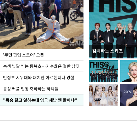
컴백하는 스키즈
지석천 뒤덮은 개구리
'무민 팝업 스토어' 오픈
녹색 빛깔 띄는 동복호…저수율은 절반 남짓
반정부 시위대와 대치한 아르헨티나 경찰
동성 커플 입장 축하하는 하객들
"목숨 걸고 일하는데 임금 체납 웬 말이냐"