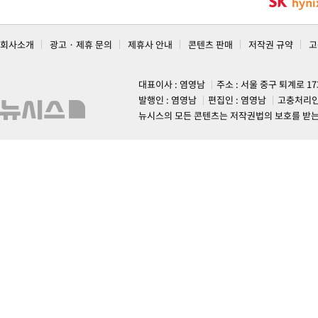
회사소개
광고 · 제휴 문의
제휴사 안내
콘텐츠 판매
저작권 규약
고
대표이사 : 염영남
주소 : 서울 중구 퇴계로 1
발행인 : 염영남
편집인 : 염영남
고충처리인
뉴시스의 모든 콘텐츠는 저작권법의 보호를 받는 바, 무