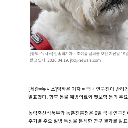
-12084초 전 >
트럼프, 한국계 진보 주지사 후보 맹공…"공산주의가 최대 위협
-12062초 전 >
"美간섭에 합의 지연"…트럼프, '이란 호르무즈 통제권' 수용
-8582초 전 >
[속보]산업장관 "李정부, 원전 반대 안해…안정 전력 위해 불가
-7279초 전 >
[속보]경찰, '홍명보 선임 논란' 대한축구협회·축구회관 등 압
-6666초 전 >
[속보]산업장관 "美무역법 제301조 과잉생산 결과 발표 8월 중 
-6459초 전 >
[속보]코스피 매도사이드카 발동…4%대 급락
[평택=뉴시스] 김종택기자 = 초여름 날씨를 보인 지난달 1
핥고 있다. 2026.04.19.
jtk@newsis.com
[세종=뉴시스]임하은 기자 = 국내 연구진이 반려
발표했다. 향후 동물 예방의료와 펫보험 등의 주요
농림축산식품부와 농촌진흥청은 6일 국내 연구진
주기별 주요 질병 특성을 분석한 연구 결과를 발표