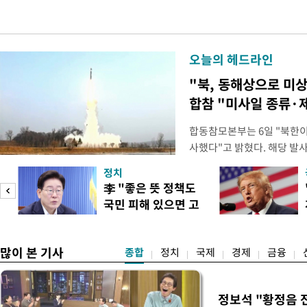
오늘의 헤드라인
"북, 동해상으로 미
합참 "미사일 종류·
합동참모본부는 6일 "북한이
사했다"고 밝혔다. 해당 
는 아직 확인되지 않고 있다.
정치
분석 중에 있다. 앞서 북한은
李 "좋은 뜻 정책도
리 탄도미사일을 포함한 다종
국민 피해 있으면 고
시 탄도미사일은 80여km를
이
쳐야"
많이 본 기사
종합
정치
국제
경제
금융
정보석 "황정음 