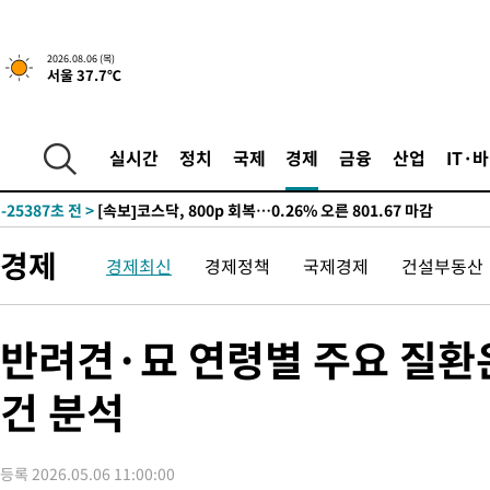
-30442초 전 >
'낮 최고 39도' 불볕더위…한밤 열대야도 계속[내일날씨]
-30401초 전 >
[속보]7~9일 프로야구 3연전도 폭염 취소…11일 재개
2026.08.06 (목)
서울 37.7℃
-30063초 전 >
"韓 외환시장 개입 관측 배경엔 美의 대한국 무역적자 있어"
-29890초 전 >
'월드컵 탈락 후폭풍' 축구협회…초유의 압수수색에 '충격·당황
-29730초 전 >
서울 낮 37.9도, 올여름 최고치 경신…영등포 순간 '40도'
실시간
정치
국제
경제
금융
산업
IT·
-29292초 전 >
[속보]종합특검, 대검 추가 압수수색…내란 중요임무종사 혐의
-25387초 전 >
[속보]코스닥, 800p 회복…0.26% 오른 801.67 마감
-25317초 전 >
[속보]코스피, 301.88포인트(4.58%) 내린 6296.38 마감
경제
경제최신
경제정책
국제경제
건설부동산
-25182초 전 >
[속보]원·달러 환율, 0.7원 내린 1423.8원 마감
-22781초 전 >
"여기 떨어졌다"…다누리, 스페이스X 로켓 달 충돌 흔적 포착
-19826초 전 >
손흥민, 5경기 연속골 실패…LAFC는 승부차기 끝 과달라하라
반려견·묘 연령별 주요 질환
-12427초 전 >
내일까지 39도 '펄펄'…기상청 "태풍 지나며 폭염 잠시 꺾인다
건 분석
-12064초 전 >
트럼프, 한국계 진보 주지사 후보 맹공…"공산주의가 최대 위협
-12042초 전 >
"美간섭에 합의 지연"…트럼프, '이란 호르무즈 통제권' 수용
-8562초 전 >
[속보]산업장관 "李정부, 원전 반대 안해…안정 전력 위해 불가
등록 2026.05.06 11:00:00
-7259초 전 >
[속보]경찰, '홍명보 선임 논란' 대한축구협회·축구회관 등 압