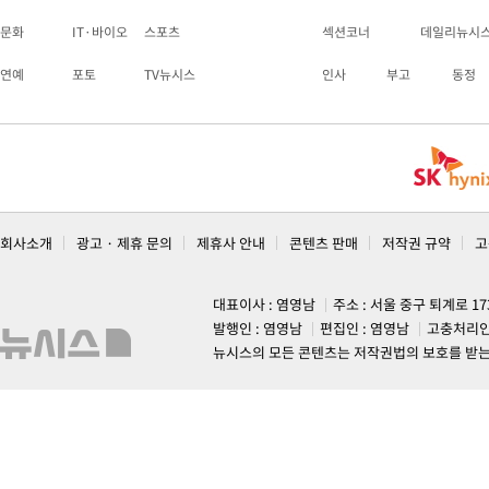
문화
IT·바이오
스포츠
섹션코너
데일리뉴시
연예
포토
TV뉴시스
인사
부고
동정
회사소개
광고 · 제휴 문의
제휴사 안내
콘텐츠 판매
저작권 규약
고
대표이사 : 염영남
주소 : 서울 중구 퇴계로 1
발행인 : 염영남
편집인 : 염영남
고충처리인
뉴시스의 모든 콘텐츠는 저작권법의 보호를 받는 바, 무