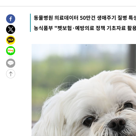
-6646초 전 >
[속보]산업장관 "美무역법 제301조 과잉생산 결과 발표 8월 중 
-6439초 전 >
[속보]코스피 매도사이드카 발동…4%대 급락
동물병원 의료데이터 50만건 생애주기 질병 특
-31660초 전 >
[속보] SKT, 에이닷 서비스 장애 발생…"원인 파악 중"
농식품부 "펫보험·예방의료 정책 기초자료 활용
-31066초 전 >
[속보]합참 "북, 동해상으로 미상 발사체 발사"
-30462초 전 >
'낮 최고 39도' 불볕더위…한밤 열대야도 계속[내일날씨]
-30421초 전 >
[속보]7~9일 프로야구 3연전도 폭염 취소…11일 재개
-30083초 전 >
"韓 외환시장 개입 관측 배경엔 美의 대한국 무역적자 있어"
-29910초 전 >
'월드컵 탈락 후폭풍' 축구협회…초유의 압수수색에 '충격·당황
-29750초 전 >
서울 낮 37.9도, 올여름 최고치 경신…영등포 순간 '40도'
-29312초 전 >
[속보]종합특검, 대검 추가 압수수색…내란 중요임무종사 혐의
-25407초 전 >
[속보]코스닥, 800p 회복…0.26% 오른 801.67 마감
-25337초 전 >
[속보]코스피, 301.88포인트(4.58%) 내린 6296.38 마감
-25202초 전 >
[속보]원·달러 환율, 0.7원 내린 1423.8원 마감
-22801초 전 >
"여기 떨어졌다"…다누리, 스페이스X 로켓 달 충돌 흔적 포착
-19846초 전 >
손흥민, 5경기 연속골 실패…LAFC는 승부차기 끝 과달라하라
-12447초 전 >
내일까지 39도 '펄펄'…기상청 "태풍 지나며 폭염 잠시 꺾인다