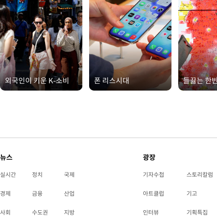
외국인이 키운 K-소비
폰 리스시대
들끓는 한
뉴스
광장
실시간
정치
국제
기자수첩
스토리칼럼
경제
금융
산업
아트클럽
기고
사회
수도권
지방
인터뷰
기획특집