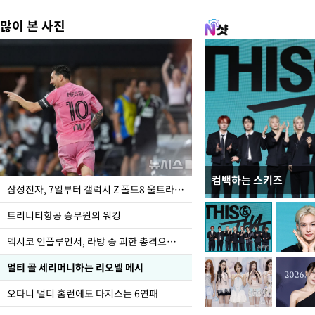
많이 본 사진
컴백하는 스키즈
입추 하루 앞둔 전남광
삼성전자, 7일부터 갤럭시 Z 폴드8 울트라·폴드8·플립8 출시
폭염
트리니티항공 승무원의 워킹
멕시코 인플루언서, 라방 중 괴한 총격으로 사망
멀티 골 세리머니하는 리오넬 메시
오타니 멀티 홈런에도 다저스는 6연패