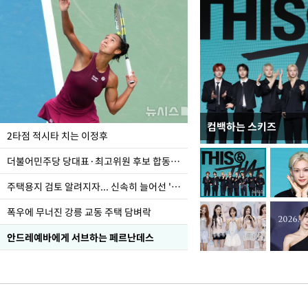
컴백하는 스키즈
이번주 국회에는 무슨 일
2타점 적시타 치는 이정후
더불어민주당 당대표·최고위원 후보 합동연설회
주택용지 검토 알려지자... 신속히 늘어선 '근조화환'
폭우에 무너진 강릉 교동 주택 담벼락
안드레예바에게 서브하는 페르난데스