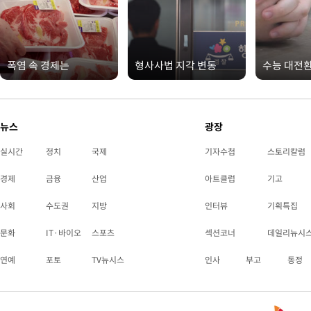
폭염 속 경제는
형사사법 지각 변동
수능 대전
뉴스
광장
실시간
정치
국제
기자수첩
스토리칼럼
경제
금융
산업
아트클럽
기고
사회
수도권
지방
인터뷰
기획특집
문화
IT·바이오
스포츠
섹션코너
데일리뉴시
연예
포토
TV뉴시스
인사
부고
동정