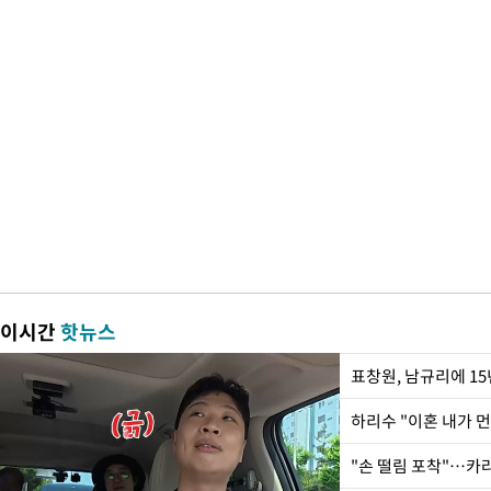
이시간
핫뉴스
하리수 "이혼 내가 
"손 떨림 포착"…카라