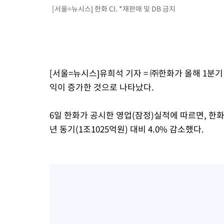
[서울=뉴시스] 한화 CI. *재판매 및 DB 금지
-4057초 전 >
남자 농구, 나고야 아시안게임서 '홈팀' 일본과 한일전
-3433초 전 >
여수 오동도 해상서 모터보트 전복…1명 사망·1명 실종
5분 전 >
극한폭염 한풀 꺾이지만…'낮 최고 35도' 무더위, 열대야 계속[다음주
씨]
55분 전 >
축구협회 "압수수색·성접대 논란 사과…쇄신의 기회로 삼겠다"
1시간 전 >
[속보]'압수수색·성접대 논란' 축구협회 "실망과 걱정 안겨드려 죄
[서울=뉴시스]유희석 기자 = ㈜한화가 올해 1분
4시간 전 >
'최고 37도' 폭염 지속…강원동해안 최대 150㎜ 비
익이 증가한 것으로 나타났다.
6시간 전 >
[속보]뉴욕증시 상승 마감…S&P 0.6% 나스닥 1.3%↑
6일 한화가 공시한 영업(잠정)실적에 따르면, 한화
년 동기(1조1025억원) 대비 4.0% 감소했다.