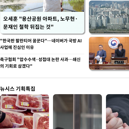
오세훈 "용산공원 아파트, 노무현·
문재인 철학 뒤집는 것"
"한국판 팔란티어 꿈꾼다"…네이버가 국방 AI
사업에 진심인 이유
축구협회 "압수수색·성접대 논란 사과…쇄신
의 기회로 삼겠다"
뉴시스 기획특집