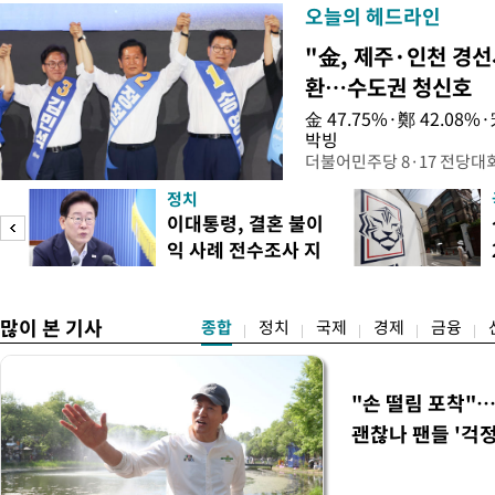
오늘의 헤드라인
"金, 제주·인천 경선
환…수도권 청신호
金 47.75%·鄭 42.08
박빙
더불어민주당 8·17 전당대
인천 권리당원 투표에서 김민
정치
난주 첫 주말 순회경선에서 
이대통령, 결혼 불이
경남에서는 정청래 후보가 승
익 사례 전수조사 지
앙당 선관위원장은 8일 제
시
합산 결과 김 후보가 전체 투표
많이 본 기사
종합
정치
국제
경제
금융
"손 떨림 포착"
괜찮나 팬들 '걱정