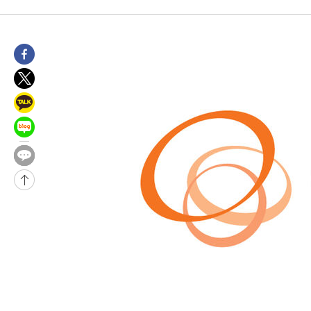
씨]
55분 전 >
축구협회 "압수수색·성접대 논란 사과…쇄신의 기회로 삼겠다"
1시간 전 >
[속보]'압수수색·성접대 논란' 축구협회 "실망과 걱정 안겨드려 죄
4시간 전 >
'최고 37도' 폭염 지속…강원동해안 최대 150㎜ 비
6시간 전 >
[속보]뉴욕증시 상승 마감…S&P 0.6% 나스닥 1.3%↑
-28262초 전 >
[속보]與최고위원 제주·인천 순회경선…박선원·최민희·서미
한민수·김용 순
-28215초 전 >
[속보]김민석, 與 전대 당원투표 누적 득표율 45.42%로 1위…
청래 44.56%
-27497초 전 >
[속보]與 대표 경선 제주·인천 당원투표…金 47.75%·鄭
42.08%·宋 10.17%
-27031초 전 >
이강인 "아틀레티코 이적 기뻐…등번호 7번 의미보단 팀 위해 
것"
-26966초 전 >
[속보]與 당대표 경선, 제주·인천 권리당원 투표 김민석 승리
-20740초 전 >
낮 최고 35도 '무더위'…동해안 시간당 30㎜ '강한 비'[내일날
-20010초 전 >
[속보]이강인 "감독님이 원하는 마음 느꼈고, 많은 트로피 원해
틀레티코 이적"
-19792초 전 >
수도권 40도 육박 '펄펄'…동해안 일부 지역엔 호의주의보
-18761초 전 >
온열질환 사망자 3명 늘어…누적 환자 3000명 돌파
-12706초 전 >
강릉에 시간당 81.4㎜ 물폭탄…도로 잠기고 담벼락 붕괴
-8813초 전 >
백운산서 80년근 천종산삼 9뿌리 발견…감정가 1.3억원
-6523초 전 >
선재도서 해루질 나섰다 실종 60대, 닷새 만에 숨진 채 발견