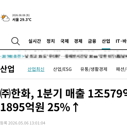
6시간 전 >
[속보]뉴욕증시 상승 마감…S&P 0.6% 나스닥 1.3%↑
-28262초 전 >
[속보]與최고위원 제주·인천 순회경선…박선원·최민희·서미
2026.08.08 (토)
서울 29.3℃
한민수·김용 순
-28215초 전 >
[속보]김민석, 與 전대 당원투표 누적 득표율 45.42%로 1위…
청래 44.56%
-27497초 전 >
[속보]與 대표 경선 제주·인천 당원투표…金 47.75%·鄭
42.08%·宋 10.17%
-27031초 전 >
이강인 "아틀레티코 이적 기뻐…등번호 7번 의미보단 팀 위해 
실시간
정치
국제
경제
금융
산업
IT·
것"
-26966초 전 >
[속보]與 당대표 경선, 제주·인천 권리당원 투표 김민석 승리
-20740초 전 >
낮 최고 35도 '무더위'…동해안 시간당 30㎜ '강한 비'[내일날
-20010초 전 >
[속보]이강인 "감독님이 원하는 마음 느꼈고, 많은 트로피 원해
산업
산업최신
산업/ESG
유통/생활경제
패션
틀레티코 이적"
-19792초 전 >
수도권 40도 육박 '펄펄'…동해안 일부 지역엔 호의주의보
-18761초 전 >
온열질환 사망자 3명 늘어…누적 환자 3000명 돌파
-12706초 전 >
강릉에 시간당 81.4㎜ 물폭탄…도로 잠기고 담벼락 붕괴
㈜한화, 1분기 매출 1조57
-8813초 전 >
백운산서 80년근 천종산삼 9뿌리 발견…감정가 1.3억원
1895억원 25%↑
-6523초 전 >
선재도서 해루질 나섰다 실종 60대, 닷새 만에 숨진 채 발견
-4057초 전 >
남자 농구, 나고야 아시안게임서 '홈팀' 일본과 한일전
-3433초 전 >
여수 오동도 해상서 모터보트 전복…1명 사망·1명 실종
등록 2026.05.06 13:01:04
5분 전 >
극한폭염 한풀 꺾이지만…'낮 최고 35도' 무더위, 열대야 계속[다음주