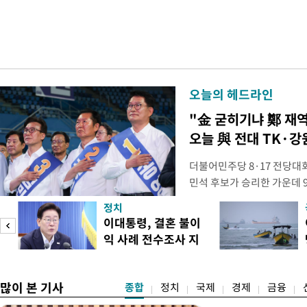
오늘의 헤드라인
"金 굳히기냐 鄭 재
오늘 與 전대 TK·강
더불어민주당 8·17 전당대
민석 후보가 승리한 가운데 
시된다. 초박빙 승부가 이어
정치
승을 이어갈지, 정청래 후보
이대통령, 결혼 불이
다. 1·2위 간 누적 득표율 
익 사례 전수조사 지
빙 판세가 이어져, 9일 강원
시
라
많이 본 기사
종합
정치
국제
경제
금융