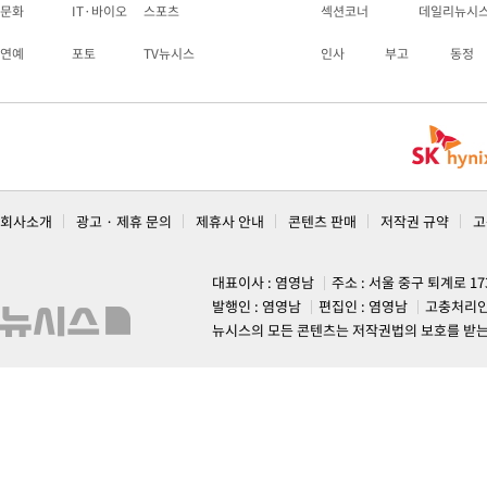
문화
IT·바이오
스포츠
섹션코너
데일리뉴시
연예
포토
TV뉴시스
인사
부고
동정
회사소개
광고 · 제휴 문의
제휴사 안내
콘텐츠 판매
저작권 규약
고
대표이사 : 염영남
주소 : 서울 중구 퇴계로 1
발행인 : 염영남
편집인 : 염영남
고충처리인
뉴시스의 모든 콘텐츠는 저작권법의 보호를 받는 바, 무