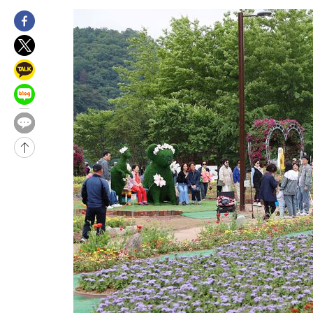
8시간 전 >
남자 농구, 나고야 아시안게임서 '홈팀' 일본과 한일전
8시간 전 >
여수 오동도 해상서 모터보트 전복…1명 사망·1명 실종
9시간 전 >
극한폭염 한풀 꺾이지만…'낮 최고 35도' 무더위, 열대야 계속[다
날씨]
10시간 전 >
축구협회 "압수수색·성접대 논란 사과…쇄신의 기회로 삼겠다"
10시간 전 >
[속보]'압수수색·성접대 논란' 축구협회 "실망과 걱정 안겨드려 
14시간 전 >
'최고 37도' 폭염 지속…강원동해안 최대 150㎜ 비
16시간 전 >
[속보]뉴욕증시 상승 마감…S&P 0.6% 나스닥 1.3%↑
-2647초 전 >
이란 "호르무즈 재개방 합의 근접…美 배상 선행돼야"
1시간 전 >
[속보]與최고위원 제주·인천 순회경선…박선원·최민희·서미화·
수·김용 순
1시간 전 >
[속보]김민석, 與 전대 당원투표 누적 득표율 45.42%로 1위… 정
44.56%
1시간 전 >
[속보]與 대표 경선 제주·인천 당원투표…金 47.75%·鄭 42.08
10.17%
2시간 전 >
이강인 "아틀레티코 이적 기뻐…등번호 7번 의미보단 팀 위해 뛸 것
2시간 전 >
[속보]與 당대표 경선, 제주·인천 권리당원 투표 김민석 승리
3시간 전 >
낮 최고 35도 '무더위'…동해안 시간당 30㎜ '강한 비'[내일날씨]
4시간 전 >
[속보]이강인 "감독님이 원하는 마음 느꼈고, 많은 트로피 원해 아
티코 이적"
4시간 전 >
수도권 40도 육박 '펄펄'…동해안 일부 지역엔 호의주의보