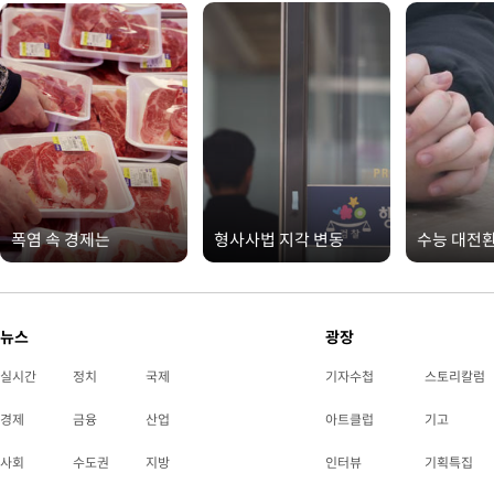
폭염 속 경제는
형사사법 지각 변동
수능 대전
뉴스
광장
실시간
정치
국제
기자수첩
스토리칼럼
경제
금융
산업
아트클럽
기고
사회
수도권
지방
인터뷰
기획특집