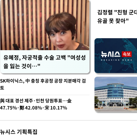
김정렬 "친형 군
유골 못 찾아"
유혜정, 자궁적출 수술 고백 "여성성
을 잃는 것이…"
SK하이닉스, 中 충칭 후공정 공장 지분매각 검
토
與 대표 경선 제주·인천 당원투표…金
47.75%·鄭 42.08%·宋 10.17%
뉴시스 기획특집