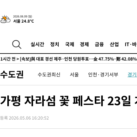
2026.08.09 (일)
서울 24.8℃
16시간 전 >
[속보]뉴욕증시 상승 마감…S&P 0.6% 나스닥 1.3%↑
-2647초 전 >
이란 "호르무즈 재개방 합의 근접…美 배상 선행돼야"
1시간 전 >
[속보]與최고위원 제주·인천 순회경선…박선원·최민희·서미화·
실시간
정치
국제
경제
금융
산업
IT·
수·김용 순
1시간 전 >
[속보]김민석, 與 전대 당원투표 누적 득표율 45.42%로 1위… 정
44.56%
1시간 전 >
[속보]與 대표 경선 제주·인천 당원투표…金 47.75%·鄭 42.08
10.17%
2시간 전 >
이강인 "아틀레티코 이적 기뻐…등번호 7번 의미보단 팀 위해 뛸 것
수도권
수도권최신
서울
인천·경기서부
경기
2시간 전 >
[속보]與 당대표 경선, 제주·인천 권리당원 투표 김민석 승리
3시간 전 >
낮 최고 35도 '무더위'…동해안 시간당 30㎜ '강한 비'[내일날씨]
4시간 전 >
[속보]이강인 "감독님이 원하는 마음 느꼈고, 많은 트로피 원해 아
가평 자라섬 꽃 페스타 23
티코 이적"
4시간 전 >
수도권 40도 육박 '펄펄'…동해안 일부 지역엔 호의주의보
4시간 전 >
온열질환 사망자 3명 늘어…누적 환자 3000명 돌파
등록 2026.05.06 16:20:52
6시간 전 >
강릉에 시간당 81.4㎜ 물폭탄…도로 잠기고 담벼락 붕괴
7시간 전 >
백운산서 80년근 천종산삼 9뿌리 발견…감정가 1.3억원
7시간 전 >
선재도서 해루질 나섰다 실종 60대, 닷새 만에 숨진 채 발견