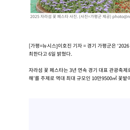
4시간 전 >
온열질환 사망자 3명 늘어…누적 환자 3000명 돌파
6시간 전 >
강릉에 시간당 81.4㎜ 물폭탄…도로 잠기고 담벼락 붕괴
2025 자라섬 꽃 페스타 사진. (사진=가평군 제공)
photo@n
7시간 전 >
백운산서 80년근 천종산삼 9뿌리 발견…감정가 1.3억원
7시간 전 >
선재도서 해루질 나섰다 실종 60대, 닷새 만에 숨진 채 발견
8시간 전 >
남자 농구, 나고야 아시안게임서 '홈팀' 일본과 한일전
[가평=뉴시스]이호진 기자 = 경기 가평군은 ‘2026
8시간 전 >
여수 오동도 해상서 모터보트 전복…1명 사망·1명 실종
최한다고 6일 밝혔다.
9시간 전 >
극한폭염 한풀 꺾이지만…'낮 최고 35도' 무더위, 열대야 계속[다
날씨]
10시간 전 >
축구협회 "압수수색·성접대 논란 사과…쇄신의 기회로 삼겠다"
자라섬 꽃 페스타는 3년 연속 경기 대표 관광축제로
10시간 전 >
[속보]'압수수색·성접대 논란' 축구협회 "실망과 걱정 안겨드려 
해’를 주제로 역대 최대 규모인 10만9500㎡ 꽃
14시간 전 >
'최고 37도' 폭염 지속…강원동해안 최대 150㎜ 비
16시간 전 >
[속보]뉴욕증시 상승 마감…S&P 0.6% 나스닥 1.3%↑