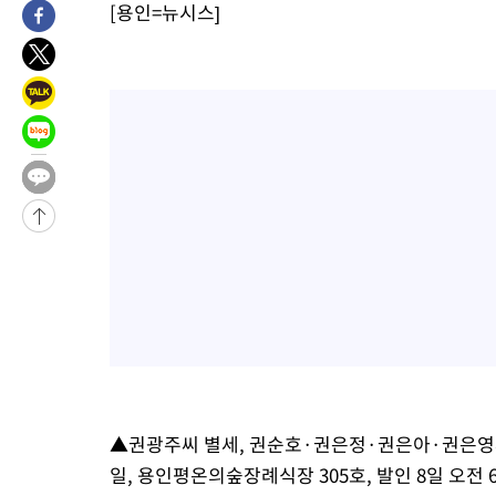
[용인=뉴시스]
▲권광주씨 별세, 권순호·권은정·권은아·권은영씨
일, 용인평온의숲장례식장 305호, 발인 8일 오전 6시3