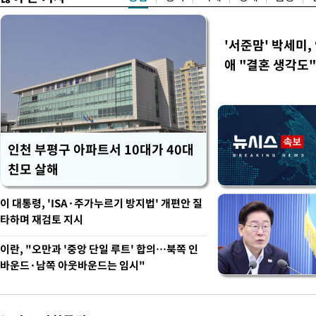
'서준맘' 박세미,
애 "결혼 생각도"
인천 부평구 아파트서 10대가 40대
친모 살해
이 대통령, 'ISA·주가누르기 방지법' 개편안 질
타하며 재검토 지시
이란, "오만과 '중앙 단일 루트' 합의…북쪽 인
바운드·남쪽 아웃바운드는 임시"