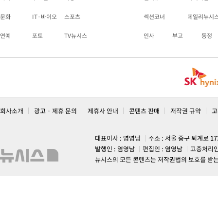
문화
IT·바이오
스포츠
섹션코너
데일리뉴시
연예
포토
TV뉴시스
인사
부고
동정
회사소개
광고 · 제휴 문의
제휴사 안내
콘텐츠 판매
저작권 규약
고
대표이사 : 염영남
주소 : 서울 중구 퇴계로 1
발행인 : 염영남
편집인 : 염영남
고충처리인
뉴시스의 모든 콘텐츠는 저작권법의 보호를 받는 바, 무