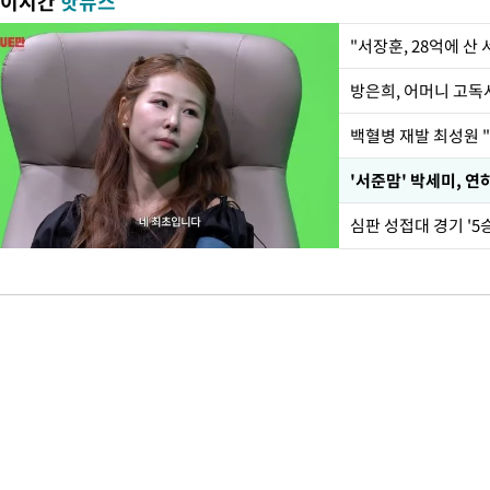
이시간
핫뉴스
"서장훈, 28억에 산
방은희, 어머니 고독사
백혈병 재발 최성원 "
'서준맘' 박세미, 연