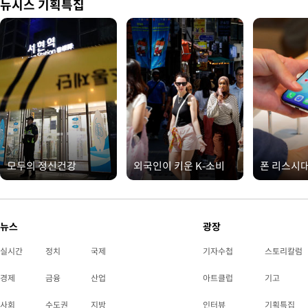
뉴시스 기획특집
모두의 정신건강
외국인이 키운 K-소비
폰 리스시
뉴스
광장
실시간
정치
국제
기자수첩
스토리칼럼
경제
금융
산업
아트클럽
기고
사회
수도권
지방
인터뷰
기획특집