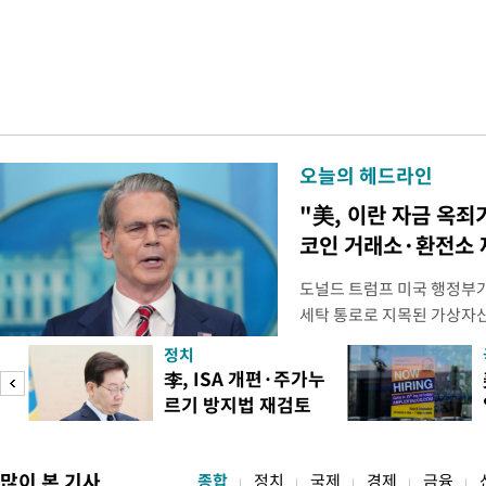
오늘의 헤드라인
"美, 이란 자금 옥죄
코인 거래소·환전소 
도널드 트럼프 미국 행정부가 
세탁 통로로 지목된 가상자
무더기 제재했다. 미 재무부
정치
이란혁명수비대(IRGC) 자
李, ISA 개편·주가누
래소와, 이란의 해외 석유 판
르기 방지법 재검토
트워크를 각각 제재한다고 
도
지시
많이 본 기사
종합
정치
국제
경제
금융