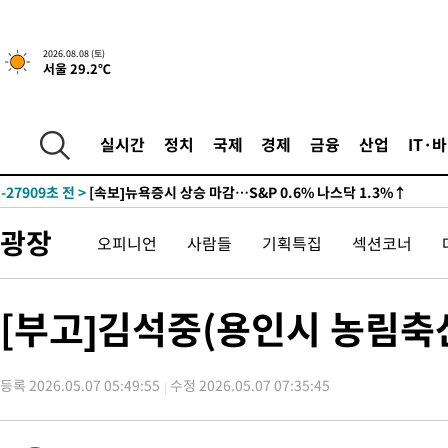
2026.08.08 (토)
서울 29.2℃
실시간
정치
국제
경제
금융
산업
IT·
-27909초 전 >
[속보]뉴욕증시 상승 마감…S&P 0.6% 나스닥 1.3%↑
광장
오피니언
사람들
기획특집
섹션코너
[부고]김석중(용인시 농림축
등록 2026.05.07 05:49:55
수정 2026.05.07 07:35:45