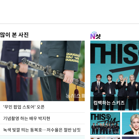
많이 본 사진
컴백하는 스키즈
지석천 뒤덮은 개구리
'무민 팝업 스토어' 오픈
기념촬영 하는 배우 박지현
녹색 빛깔 띄는 동복호…저수율은 절반 남짓