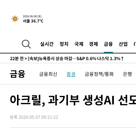
-25142초 전 >
여수 오동도 해상서 모터보트 전복…1명 사망·1명 실종
-21369초 전 >
극한폭염 한풀 꺾이지만…'낮 최고 35도' 무더위, 열대야
2026.08.08 (토)
서울 36.7℃
주 날씨]
-18387초 전 >
축구협회 "압수수색·성접대 논란 사과…쇄신의 기회로 
-16904초 전 >
[속보]'압수수색·성접대 논란' 축구협회 "실망과 걱정 
송"
-5525초 전 >
'최고 37도' 폭염 지속…강원동해안 최대 150㎜ 비
실시간
정치
국제
경제
금융
산업
22분 전 >
[속보]뉴욕증시 상승 마감…S&P 0.6% 나스닥 1.3%↑
-30542초 전 >
백운산서 80년근 천종산삼 9뿌리 발견…감정가 1.3억원
-28252초 전 >
선재도서 해루질 나섰다 실종 60대, 닷새 만에 숨진 채 발
금융
금융최신
증권
금융정책/통화
은행
-25786초 전 >
남자 농구, 나고야 아시안게임서 '홈팀' 일본과 한일전
-25162초 전 >
여수 오동도 해상서 모터보트 전복…1명 사망·1명 실종
-21389초 전 >
극한폭염 한풀 꺾이지만…'낮 최고 35도' 무더위, 열대야
아크릴, 과기부 생성AI 선
주 날씨]
-18407초 전 >
축구협회 "압수수색·성접대 논란 사과…쇄신의 기회로 
-16924초 전 >
[속보]'압수수색·성접대 논란' 축구협회 "실망과 걱정 
송"
등록 2026.05.07 09:21:22
-5545초 전 >
'최고 37도' 폭염 지속…강원동해안 최대 150㎜ 비
22분 전 >
[속보]뉴욕증시 상승 마감…S&P 0.6% 나스닥 1.3%↑