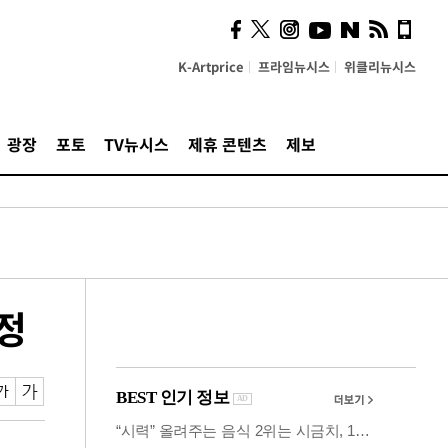
사이 해답 찾았죠"…알을
깨고 나온 '초자아'
K-Artprice
프라임뉴시스
위클리뉴시스
광장
포토
TV뉴시스
제휴 콘텐츠
제보
정