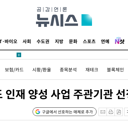
 계속[다음
삼겠다"
안겨드려 죄
IT·바이오
사회
수도권
지방
문화
스포츠
연예
견
보험/카드
시황/환율
종목분석
재테크
블록체인
 계속[다음
도 인재 양성 사업 주관기관 선
삼겠다"
안겨드려 죄
구글에서 선호하는 매체로 추가