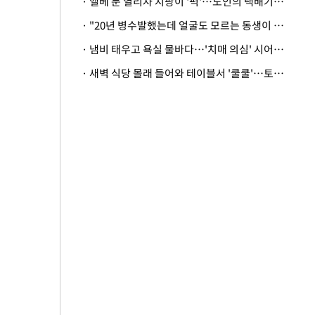
· 엘베 문 열리자 지팡이 '퍽'…노인의 택배기사 폭행 이유
· "20년 병수발했는데 얼굴도 모르는 동생이 유산 절반을"…배다른 형제 상속권 있을까
· 냄비 태우고 욕실 물바다…'치매 의심' 시어머니 검사 권유했다가 '날벼락'
· 새벽 식당 몰래 들어와 테이블서 '쿨쿨'…토사물 남기고 사라진 남성