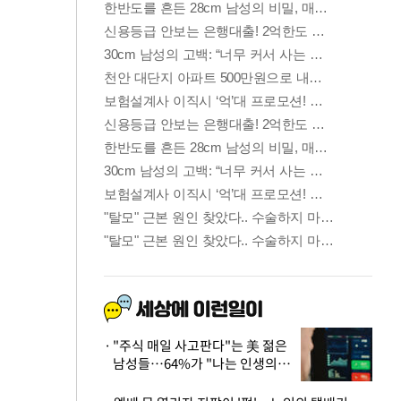
"주식 매일 사고판다"는 美 젊은
남성들…64%가 "나는 인생의
패배자“