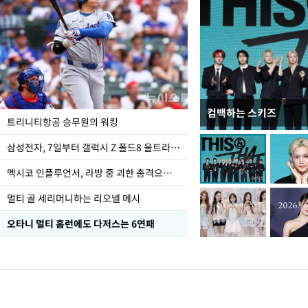
컴백하는 스키즈
입추 하루 앞둔 전남광
트리니티항공 승무원의 워킹
폭염
삼성전자, 7일부터 갤럭시 Z 폴드8 울트라·폴드8·플립8 출시
멕시코 인플루언서, 라방 중 괴한 총격으로 사망
멀티 골 세리머니하는 리오넬 메시
오타니 멀티 홈런에도 다저스는 6연패