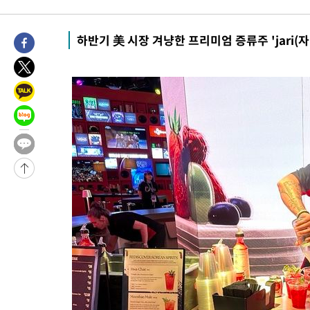
5시간 전 >
내일까지 39도 '펄펄'…기상청 "태풍 지나며 폭염 잠시 꺾인다"
-18262초 전 >
'월드컵 탈락 후폭풍' 축구협회…11시간 걸린 초유의 압수수색
하반기 美 시장 겨냥한 프리미엄 증류주 'jari(자
합)
-17698초 전 >
[속보] 뉴욕증시, 혼조 출발…나스닥 0.3%↓, 다우 0.14%↑
-16491초 전 >
축구협회, 15년 전 심판 성 접대 파문에 "현재는 내부 지침 준수
-15176초 전 >
경찰, '홍명보는 2순위' 결론냈던 스포츠윤리센터도 압수수색
-772초 전 >
[속보]합참 "北 발사체는 단거리탄도미사일…감시·경계태세 강화
-520초 전 >
日방위성, 北이 동해로 쏜 발사체는 탄도미사일 가능성
17분 전 >
[속보] SKT, 에이닷 서비스 장애 발생…"원인 파악 중"
27분 전 >
[속보]합참 "북, 동해상으로 미상 발사체 발사"
37분 전 >
'낮 최고 39도' 불볕더위…한밤 열대야도 계속[내일날씨]
38분 전 >
[속보]7~9일 프로야구 3연전도 폭염 취소…11일 재개
43분 전 >
"韓 외환시장 개입 관측 배경엔 美의 대한국 무역적자 있어"
46분 전 >
'월드컵 탈락 후폭풍' 축구협회…초유의 압수수색에 '충격·당황'
49분 전 >
서울 낮 37.9도, 올여름 최고치 경신…영등포 순간 '40도'
56분 전 >
[속보]종합특검, 대검 추가 압수수색…내란 중요임무종사 혐의
2시간 전 >
[속보]코스닥, 800p 회복…0.26% 오른 801.67 마감