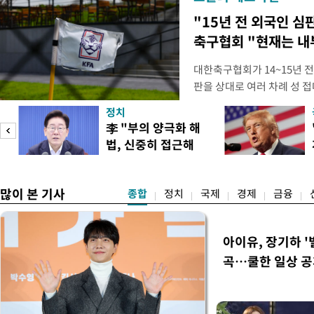
"15년 전 외국인 심
축구협회 "현재는 내
대한축구협회가 14~15년 
판을 상대로 여러 차례 성 접
구계에 따르면 국회의 한 의원
정치
년 국제심판 10여 명에게 성
李 "부의 양극화 해
축구협회는 외국인 심판과 감
법, 신중히 접근해
수십만원에서 많게는 100만
야"
많이 본 기사
종합
정치
국제
경제
금융
아이유, 장기하 '
곡…쿨한 일상 