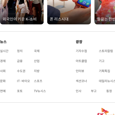
외국인이 키운 K-소비
폰 리스시대
들끓는 한
뉴스
광장
실시간
정치
국제
기자수첩
스토리칼럼
경제
금융
산업
아트클럽
기고
사회
수도권
지방
인터뷰
기획특집
문화
IT·바이오
스포츠
섹션코너
데일리뉴시
연예
포토
TV뉴시스
인사
부고
동정