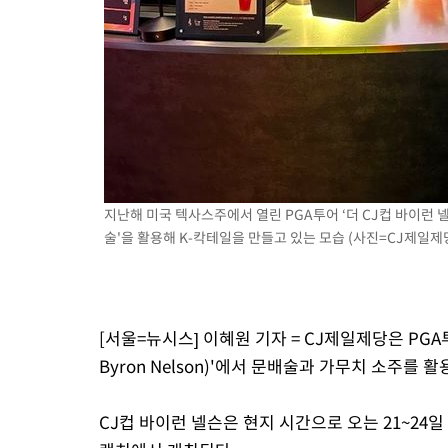
2시간 전 >
[속보]코스피, 301.88포인트(4.58%) 내린 6296.38 마감
2시간 전 >
[속보]원·달러 환율, 0.7원 내린 1423.8원 마감
2시간 전 >
"여기 떨어졌다"…다누리, 스페이스X 로켓 달 충돌 흔적 포착
3시간 전 >
손흥민, 5경기 연속골 실패…LAFC는 승부차기 끝 과달라하라 격파
5시간 전 >
내일까지 39도 '펄펄'…기상청 "태풍 지나며 폭염 잠시 꺾인다"
지난해 미국 텍사스주에서 열린 PGA투어 ‘더 CJ컵 바이런 넬슨
술'을 활용해 K-칵테일을 만들고 있는 모습 (사진=CJ제일제당
[서울=뉴시스] 이혜원 기자 = CJ제일제당은 PGA투
Byron Nelson)'에서 문배술과 가무치 소주를
CJ컵 바이런 넬슨은 현지 시간으로 오는 21~24