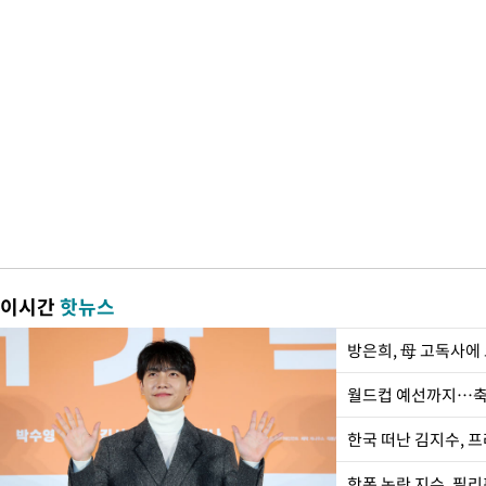
이시간
핫뉴스
방은희, 母 고독사에 
월드컵 예선까지…축
한국 떠난 김지수, 
학폭 논란 지수, 필