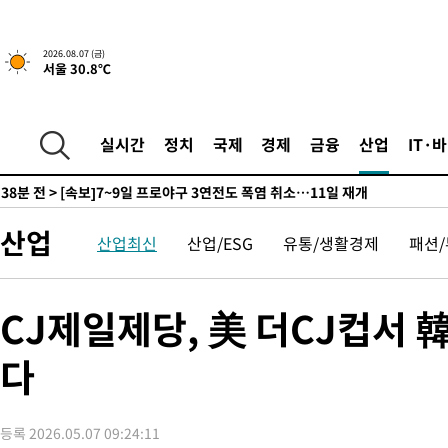
-15156초 전 >
경찰, '홍명보는 2순위' 결론냈던 스포츠윤리센터도 압수수색
-752초 전 >
[속보]합참 "北 발사체는 단거리탄도미사일…감시·경계태세 강화
2026.08.07 (금)
서울 30.8℃
-500초 전 >
日방위성, 北이 동해로 쏜 발사체는 탄도미사일 가능성
17분 전 >
[속보] SKT, 에이닷 서비스 장애 발생…"원인 파악 중"
27분 전 >
[속보]합참 "북, 동해상으로 미상 발사체 발사"
실시간
정치
국제
경제
금융
산업
IT·
37분 전 >
'낮 최고 39도' 불볕더위…한밤 열대야도 계속[내일날씨]
38분 전 >
[속보]7~9일 프로야구 3연전도 폭염 취소…11일 재개
44분 전 >
"韓 외환시장 개입 관측 배경엔 美의 대한국 무역적자 있어"
산업
산업최신
산업/ESG
유통/생활경제
패션
47분 전 >
'월드컵 탈락 후폭풍' 축구협회…초유의 압수수색에 '충격·당황'
49분 전 >
서울 낮 37.9도, 올여름 최고치 경신…영등포 순간 '40도'
56분 전 >
[속보]종합특검, 대검 추가 압수수색…내란 중요임무종사 혐의
CJ제일제당, 美 더CJ컵서 
2시간 전 >
[속보]코스닥, 800p 회복…0.26% 오른 801.67 마감
다
2시간 전 >
[속보]코스피, 301.88포인트(4.58%) 내린 6296.38 마감
2시간 전 >
[속보]원·달러 환율, 0.7원 내린 1423.8원 마감
2시간 전 >
"여기 떨어졌다"…다누리, 스페이스X 로켓 달 충돌 흔적 포착
등록 2026.05.07 09:24:11
3시간 전 >
손흥민, 5경기 연속골 실패…LAFC는 승부차기 끝 과달라하라 격파