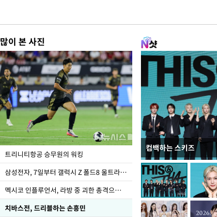
많이 본 사진
컴백하는 스키즈
입추 하루 앞둔 전남광
트리니티항공 승무원의 워킹
폭염
삼성전자, 7일부터 갤럭시 Z 폴드8 울트라·폴드8·플립8 출시
멕시코 인플루언서, 라방 중 괴한 총격으로 사망
치바스전, 드리블하는 손흥민