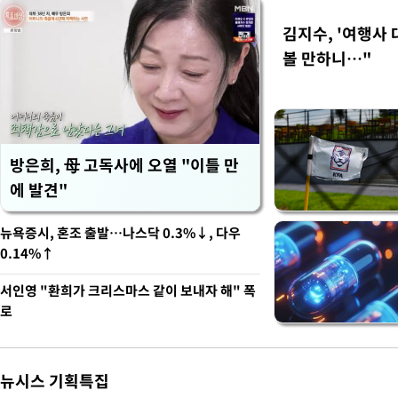
김지수, '여행사 
볼 만하니…"
방은희, 母 고독사에 오열 "이틀 만
에 발견"
뉴욕증시, 혼조 출발…나스닥 0.3%↓, 다우
0.14%↑
서인영 "환희가 크리스마스 같이 보내자 해" 폭
로
뉴시스 기획특집