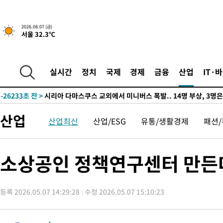
-29682초 전 >
[속보]경찰·노동부, HL만도 평택사업장 끼임 사망 관련 압수
-29563초 전 >
[속보]합수본, '투표율 허위 입력' 중앙·서울·경기도 선관위 등
2026.08.07 (금)
서울 32.3℃
압수수색
-29318초 전 >
[속보]원·달러 환율, 오전 9시 1423.8원
-29114초 전 >
[속보]삼성전자·SK하이닉스 동반 강보합…1%대 상승 출발
-29100초 전 >
[속보]코스닥, 5.95포인트(0.74%) 상승한 807.62개장
실시간
정치
국제
경제
금융
산업
IT·
-29068초 전 >
[속보]코스피, 6300선 재탈환…1.09% 오른 6365.07 개장
-26233초 전 >
시리아 다마스쿠스 교외에서 미니버스 폭발.. 14명 부상, 3명은
태
-25531초 전 >
입추에도 극한더위…서울 낮 39도 '폭염중대경보'
산업
산업최신
산업/ESG
유통/생활경제
패션
-20495초 전 >
이란, 호르무즈서 "적국 목표물들"과 대치로 남부 케슘섬에서 
례 큰 폭발음
-19210초 전 >
[속보]美, 폴리실리콘 수입 규제…파생제품 15% 관세, 120일
발효
-17361초 전 >
[속보]트럼프, 美 원정출산 금지 행정명령 서명
소상공인 정책연구센터 만든
-15061초 전 >
[속보] 뉴욕증시, 일제 하락 마감…나스닥 0.06%↓
-31995초 전 >
[속보]'300억원대 사기 혐의' 차가원 대표 구속 송치
등록 2026.05.07 14:29:28
수정 2026.05.07 15:10:23
-31189초 전 >
"미 전국적 살모네라 식중독 원인은 멕시코산 할라피뇨"-- CD
-29702초 전 >
[속보]경찰·노동부, HL만도 평택사업장 끼임 사망 관련 압수
-29583초 전 >
[속보]합수본, '투표율 허위 입력' 중앙·서울·경기도 선관위 등