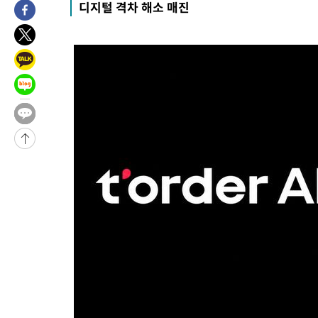
디지털 격차 해소 매진
압수수색
-29338초 전 >
[속보]원·달러 환율, 오전 9시 1423.8원
-29134초 전 >
[속보]삼성전자·SK하이닉스 동반 강보합…1%대 상승 출발
-29120초 전 >
[속보]코스닥, 5.95포인트(0.74%) 상승한 807.62개장
-29088초 전 >
[속보]코스피, 6300선 재탈환…1.09% 오른 6365.07 개장
-26253초 전 >
시리아 다마스쿠스 교외에서 미니버스 폭발.. 14명 부상, 3명은
태
-25551초 전 >
입추에도 극한더위…서울 낮 39도 '폭염중대경보'
-20515초 전 >
이란, 호르무즈서 "적국 목표물들"과 대치로 남부 케슘섬에서 
례 큰 폭발음
-19230초 전 >
[속보]美, 폴리실리콘 수입 규제…파생제품 15% 관세, 120일
발효
-17381초 전 >
[속보]트럼프, 美 원정출산 금지 행정명령 서명
-15081초 전 >
[속보] 뉴욕증시, 일제 하락 마감…나스닥 0.06%↓