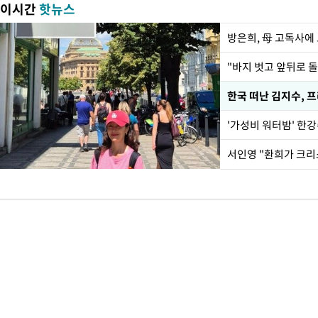
이시간
핫뉴스
방은희, 母 고독사에 
한국 떠난 김지수, 
서인영 "환희가 크리