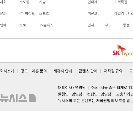
사회
수도권
지방
인터뷰
기획특집
문화
IT·바이오
스포츠
섹션코너
데일리뉴시
연예
포토
TV뉴시스
인사
부고
동정
회사소개
광고 · 제휴 문의
제휴사 안내
콘텐츠 판매
저작권 규약
고
대표이사 : 염영남
주소 : 서울 중구 퇴계로 1
발행인 : 염영남
편집인 : 염영남
고충처리인
뉴시스의 모든 콘텐츠는 저작권법의 보호를 받는 바, 무