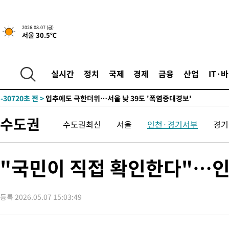
2026.08.07 (금)
서울 30.5℃
-20270초 전 >
[속보] 뉴욕증시, 일제 하락 마감…나스닥 0.06%↓
-31422초 전 >
시리아 다마스쿠스 교외에서 미니버스 폭발.. 14명 부상, 3명은
실시간
정치
국제
경제
금융
산업
IT·
태
-30720초 전 >
입추에도 극한더위…서울 낮 39도 '폭염중대경보'
-25684초 전 >
이란, 호르무즈서 "적국 목표물들"과 대치로 남부 케슘섬에서 
례 큰 폭발음
-24399초 전 >
[속보]美, 폴리실리콘 수입 규제…파생제품 15% 관세, 120일
수도권
수도권최신
서울
인천·경기서부
경기
발효
-22550초 전 >
[속보]트럼프, 美 원정출산 금지 행정명령 서명
-20250초 전 >
[속보] 뉴욕증시, 일제 하락 마감…나스닥 0.06%↓
-31442초 전 >
시리아 다마스쿠스 교외에서 미니버스 폭발.. 14명 부상, 3명은
"국민이 직접 확인한다"…
태
-30740초 전 >
입추에도 극한더위…서울 낮 39도 '폭염중대경보'
-25704초 전 >
이란, 호르무즈서 "적국 목표물들"과 대치로 남부 케슘섬에서 
등록 2026.05.07 15:03:49
례 큰 폭발음
-24419초 전 >
[속보]美, 폴리실리콘 수입 규제…파생제품 15% 관세, 120일
발효
-22570초 전 >
[속보]트럼프, 美 원정출산 금지 행정명령 서명
-20270초 전 >
[속보] 뉴욕증시, 일제 하락 마감…나스닥 0.06%↓