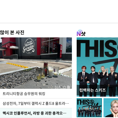
많이 본 사진
컴백하는 스키즈
입추 하루 앞둔 전남광
트리니티항공 승무원의 워킹
폭염
삼성전자, 7일부터 갤럭시 Z 폴드8 울트라·폴드8·플립8 출시
멕시코 인플루언서, 라방 중 괴한 총격으로 사망