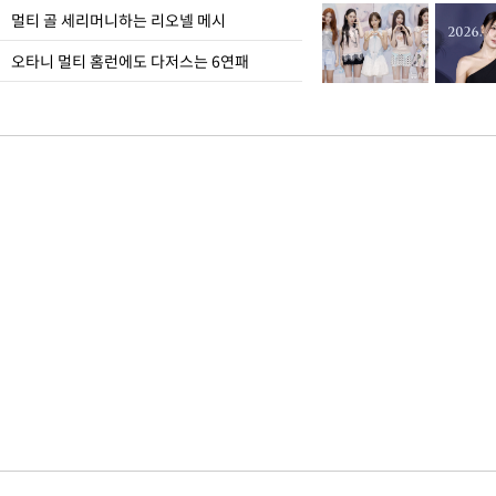
멀티 골 세리머니하는 리오넬 메시
오타니 멀티 홈런에도 다저스는 6연패