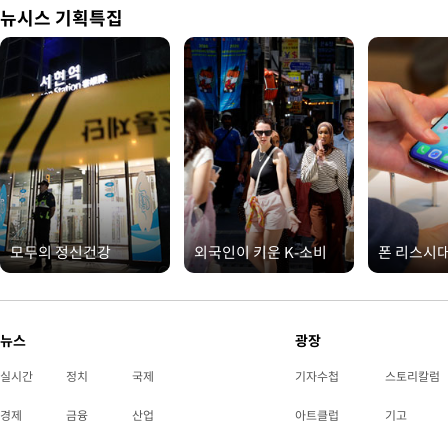
뉴시스 기획특집
모두의 정신건강
외국인이 키운 K-소비
폰 리스시
뉴스
광장
실시간
정치
국제
기자수첩
스토리칼럼
경제
금융
산업
아트클럽
기고