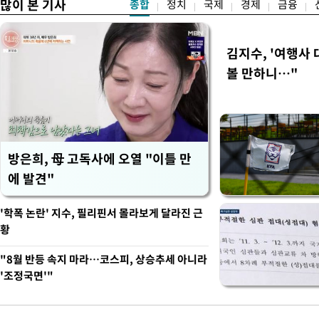
많이 본 기사
종합
정치
국제
경제
금융
김지수, '여행사 
볼 만하니…"
방은희, 母 고독사에 오열 "이틀 만
에 발견"
'학폭 논란' 지수, 필리핀서 몰라보게 달라진 근
황
"8월 반등 속지 마라…코스피, 상승추세 아니라
'조정국면'"