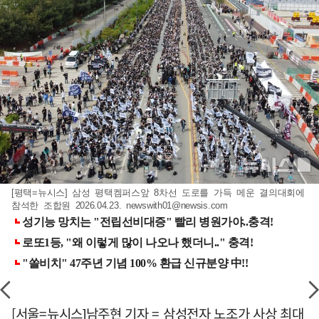
[평택=뉴시스] 삼성 평택켐퍼스앞 8차선 도로를 가득 메운 결의대회에
참석한 조합원 2026.04.23.
newswith01@newsis.com
[서울=뉴시스]남주현 기자 = 삼성전자 노조가 사상 최대