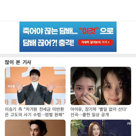
많이 본 기사
이승기 측 "차가원 전세금 미반환
아이유, 장기하 '별일 없이 산다'
은 고도의 사기 수법…엄벌 원해"
선곡…쿨한 일상 공개