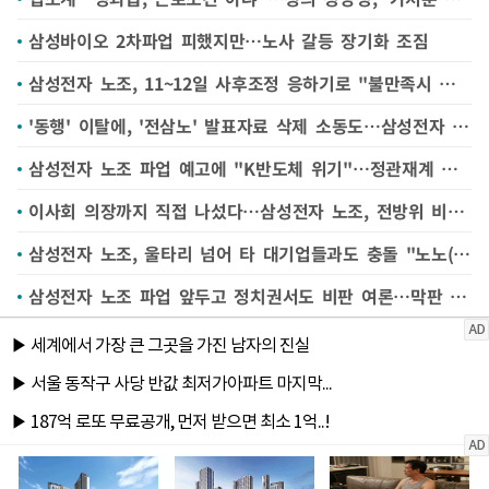
삼성바이오 2차파업 피했지만…노사 갈등 장기화 조짐
삼성전자 노조, 11~12일 사후조정 응하기로 "불만족시 총파업"
'동행' 이탈에, '전삼노' 발표자료 삭제 소동도…삼성전자 노조 갈등 '수면 위'
삼성전자 노조 파업 예고에 "K반도체 위기"…정관재계 각계각층서 제언 쏟아져
이사회 의장까지 직접 나섰다…삼성전자 노조, 전방위 비판에 파업 동력 흔들리나
삼성전자 노조, 울타리 넘어 타 대기업들과도 충돌 "노노(勞勞)갈등 외부로 번져"
삼성전자 노조 파업 앞두고 정치권서도 비판 여론…막판 타협 가능성은?