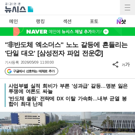
메인
랭킹
섹션
포토
"非반도체 엑소더스" 노노 갈등에 흔들리는
'단일 대오' [삼성전자 파업 전운②]
기사등록
2026/05/09 11:00:00
가
가
구글에서 선호하는 매체로 추가
사업부별 실적 희비가 부른 '성과급' 갈등…명분 잃은
투쟁에 여론도 싸늘
'반도체 쏠림' 전략에 DX 이탈 가속화…내부 균열 봉
합이 최대 난제