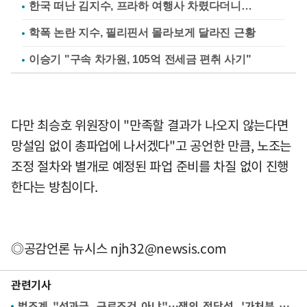
한국 떠난 김지수, 프라하 여행사 차렸다더니…
학폭 논란 지수, 필리핀서 몰라보게 달라진 근황
이승기 "구속 차가원, 105억 전세금 편취 사기"
다만 최승호 위원장이 "만족할 결과가 나오지 않는다면
망설임 없이 총파업에 나서겠다"고 공언한 만큼, 노조는
조정 절차와 별개로 예정된 파업 준비를 차질 없이 진행
한다는 방침이다.
◎공감언론 뉴시스
njh32@newsis.com
관련기사
법조계 "성과급, 근로조건 아냐"…쟁의 정당성, '가처분 최대 쟁점'으로 [삼성전자 파업 전운①]