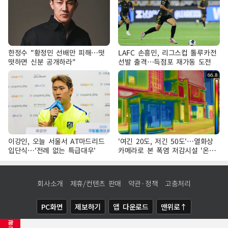
한정수 "황정민 선배만 피해…떳
LAFC 손흥민, 리그스컵 톨루카전
떳하면 신분 공개하라"
선발 출격…득점포 재가동 도전
이강인, 오늘 서울서 AT마드리드
'여긴 20도, 저긴 50도'…열화상
입단식…'전례 없는 특급대우'
카메라로 본 폭염 저감시설 '온도
차'
회사소개
제휴/컨텐츠 판매
약관·정책
고충처리
PC화면
제보하기
앱 다운로드
맨위로↑
광
COPYRIGHTⓒ
NEWSIS
ALL RIGHTS RESERVED.