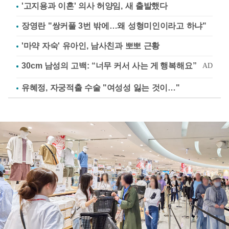
'고지용과 이혼' 의사 허양임, 새 출발했다
장영란 "쌍커풀 3번 밖에…왜 성형미인이라고 하냐"
'마약 자숙' 유아인, 남사친과 뽀뽀 근황
유혜정, 자궁적출 수술 "여성성 잃는 것이…"