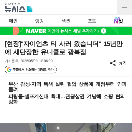
메인
랭킹
섹션
포토
[현장]"자이언츠 티 사러 왔습니더" 15년만
에 새단장한 유니클로 광복점
기사등록
2026/05/08 18:06:00
가
가
구글에서 선호하는 매체로 추가
부산 감성·지역 특색 살린 협업 상품에 개점부터 인파
몰려
피팅룸·셀프계산대 확대…관광상권 겨냥해 쇼핑 편의
강화