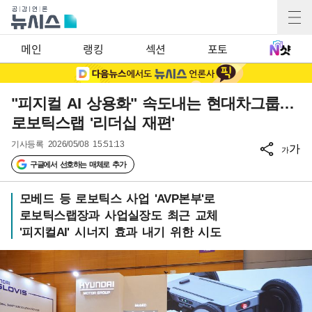
메인
랭킹
섹션
포토
"피지컬 AI 상용화" 속도내는 현대차그룹…
로보틱스랩 '리더십 재편'
기사등록
2026/05/08 15:51:13
가
가
구글에서 선호하는 매체로 추가
모베드 등 로보틱스 사업 'AVP본부'로
로보틱스랩장과 사업실장도 최근 교체
'피지컬AI' 시너지 효과 내기 위한 시도