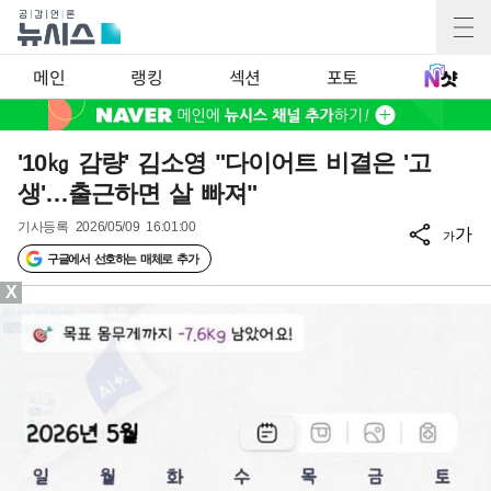
메인
랭킹
섹션
포토
'10㎏ 감량' 김소영 "다이어트 비결은 '고
생'…출근하면 살 빠져"
기사등록
2026/05/09 16:01:00
가
가
구글에서 선호하는 매체로 추가
X