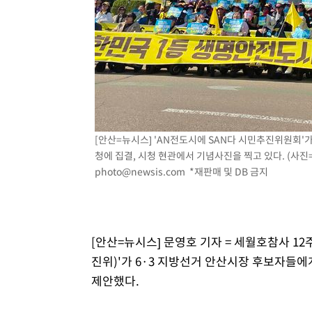
1시간 전 >
[속보]7~9일 프로야구 3연전도 폭염 취소…11일 재개
1시간 전 >
"韓 외환시장 개입 관측 배경엔 美의 대한국 무역적자 있어"
1시간 전 >
'월드컵 탈락 후폭풍' 축구협회…초유의 압수수색에 '충격·당
1시간 전 >
서울 낮 37.9도, 올여름 최고치 경신…영등포 순간 '40도'
1시간 전 >
[속보]종합특검, 대검 추가 압수수색…내란 중요임무종사 혐
3시간 전 >
[속보]코스닥, 800p 회복…0.26% 오른 801.67 마감
3시간 전 >
[속보]코스피, 301.88포인트(4.58%) 내린 6296.38 마감
[안산=뉴시스] 'AN전도시에 SAN다 시민추진위원회'
3시간 전 >
[속보]원·달러 환율, 0.7원 내린 1423.8원 마감
청에 집결, 시청 현관에서 기념사진을 찍고 있다. (사진=
photo@newsis.com
*재판매 및 DB 금지
3시간 전 >
"여기 떨어졌다"…다누리, 스페이스X 로켓 달 충돌 흔적 포착
4시간 전 >
손흥민, 5경기 연속골 실패…LAFC는 승부차기 끝 과달라하라
6시간 전 >
내일까지 39도 '펄펄'…기상청 "태풍 지나며 폭염 잠시 꺾인
[안산=뉴시스] 문영호 기자 = 세월호참사 1
진위)'가 6·3 지방선거 안산시장 후보자들
제안했다.