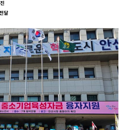
행진
의
 전달
 격파
다"
수수색(종
4%↑
침 준수"
수수색
강화"