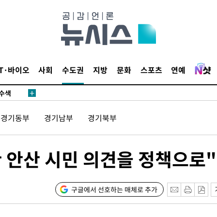
다"
수수색(종
4%↑
IT·바이오
사회
수도권
지방
문화
스포츠
연예
침 준수"
수수색
강화"
경기동부
경기남부
경기북부
한 안산 시민 의견을 정책으로"
구글에서 선호하는 매체로 추가
황'