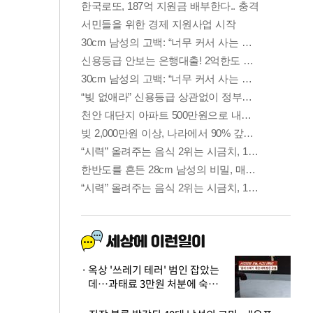
옥상 '쓰레기 테러' 범인 잡았는
데…과태료 3만원 처분에 숙박업
주 허탈