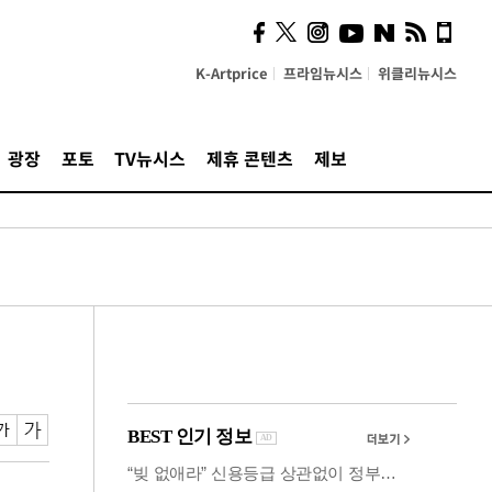
의견, 국토부·LH에 충실히
전달할 것"
K-Artprice
프라임뉴시스
위클리뉴시스
광장
포토
TV뉴시스
제휴 콘텐츠
제보