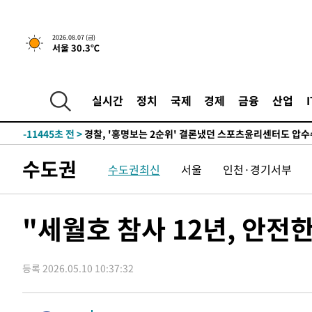
2026.08.07 (금)
서울 30.3℃
6시간 전 >
내일까지 39도 '펄펄'…기상청 "태풍 지나며 폭염 잠시 꺾인
-14531초 전 >
'월드컵 탈락 후폭풍' 축구협회…11시간 걸린 초유의 압
합)
-13967초 전 >
[속보] 뉴욕증시, 혼조 출발…나스닥 0.3%↓, 다우 0.1
실시간
정치
국제
경제
금융
산업
-12760초 전 >
축구협회, 15년 전 심판 성 접대 파문에 "현재는 내부 지
-11445초 전 >
경찰, '홍명보는 2순위' 결론냈던 스포츠윤리센터도 압
49분 전 >
[속보]합참 "北 발사체는 단거리탄도미사일…감시·경계태세 
수도권
수도권최신
서울
인천·경기서부
53분 전 >
日방위성, 北이 동해로 쏜 발사체는 탄도미사일 가능성
1시간 전 >
[속보] SKT, 에이닷 서비스 장애 발생…"원인 파악 중"
1시간 전 >
[속보]합참 "북, 동해상으로 미상 발사체 발사"
"세월호 참사 12년, 안전
1시간 전 >
'낮 최고 39도' 불볕더위…한밤 열대야도 계속[내일날씨]
1시간 전 >
[속보]7~9일 프로야구 3연전도 폭염 취소…11일 재개
등록 2026.05.10 10:37:32
1시간 전 >
"韓 외환시장 개입 관측 배경엔 美의 대한국 무역적자 있어"
1시간 전 >
'월드컵 탈락 후폭풍' 축구협회…초유의 압수수색에 '충격·당
1시간 전 >
서울 낮 37.9도, 올여름 최고치 경신…영등포 순간 '40도'