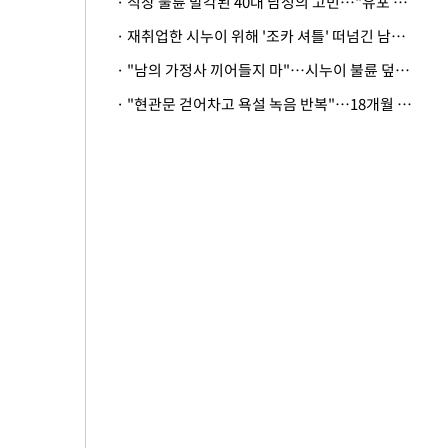
· 직장 불륜 발각된 40대 남성의 고민…"유포 동료 명예훼손·협박죄 고소 가능할까"
· 재취업한 시누이 위해 '조카 셔틀' 떠넘긴 남편…아내 "난 못한다"
· "남의 가정사 끼어들지 마"…시누이 불륜 덮으려는 남편에 억울한 아내
· "현관문 걷어차고 욕설 녹음 반복"…18개월 아기 키우는 집 뒤흔든 '앞집의 비극'