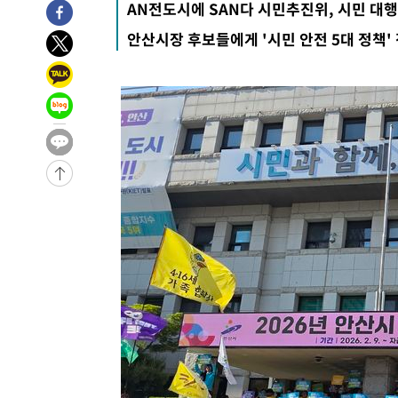
AN전도시에 SAN다 시민추진위, 시민 대
1시간 전 >
[속보]종합특검, 대검 추가 압수수색…내란 중요임무종사 혐
안산시장 후보들에게 '시민 안전 5대 정책'
3시간 전 >
[속보]코스닥, 800p 회복…0.26% 오른 801.67 마감
3시간 전 >
[속보]코스피, 301.88포인트(4.58%) 내린 6296.38 마감
3시간 전 >
[속보]원·달러 환율, 0.7원 내린 1423.8원 마감
3시간 전 >
"여기 떨어졌다"…다누리, 스페이스X 로켓 달 충돌 흔적 포착
4시간 전 >
손흥민, 5경기 연속골 실패…LAFC는 승부차기 끝 과달라하라
6시간 전 >
내일까지 39도 '펄펄'…기상청 "태풍 지나며 폭염 잠시 꺾인
-14531초 전 >
'월드컵 탈락 후폭풍' 축구협회…11시간 걸린 초유의 압
합)
-13967초 전 >
[속보] 뉴욕증시, 혼조 출발…나스닥 0.3%↓, 다우 0.1
-12760초 전 >
축구협회, 15년 전 심판 성 접대 파문에 "현재는 내부 지
-11445초 전 >
경찰, '홍명보는 2순위' 결론냈던 스포츠윤리센터도 압
49분 전 >
[속보]합참 "北 발사체는 단거리탄도미사일…감시·경계태세 
53분 전 >
日방위성, 北이 동해로 쏜 발사체는 탄도미사일 가능성
1시간 전 >
[속보] SKT, 에이닷 서비스 장애 발생…"원인 파악 중"
1시간 전 >
[속보]합참 "북, 동해상으로 미상 발사체 발사"
1시간 전 >
'낮 최고 39도' 불볕더위…한밤 열대야도 계속[내일날씨]