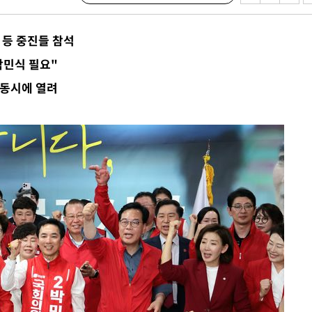
견
 등 중진들 참석
박민식 필요"
 계속[다음
 동시에 열려
삼겠다"
안겨드려 죄