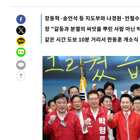
-27524초 전 >
선재도서 해루질 나섰다 실종 60대, 닷새 만에 숨진 채 발
-25058초 전 >
남자 농구, 나고야 아시안게임서 '홈팀' 일본과 한일전
장동혁·송언석 등 지도부와 나경원·안철수
-24434초 전 >
여수 오동도 해상서 모터보트 전복…1명 사망·1명 실종
장 "갈등과 분열의 씨앗을 뿌린 사람 아닌 
-20661초 전 >
극한폭염 한풀 꺾이지만…'낮 최고 35도' 무더위, 열대야
같은 시간 도보 10분 거리서 한동훈 개소식
주 날씨]
-17679초 전 >
축구협회 "압수수색·성접대 논란 사과…쇄신의 기회로 
-16196초 전 >
[속보]'압수수색·성접대 논란' 축구협회 "실망과 걱정 
송"
-4817초 전 >
'최고 37도' 폭염 지속…강원동해안 최대 150㎜ 비
34분 전 >
[속보]뉴욕증시 상승 마감…S&P 0.6% 나스닥 1.3%↑