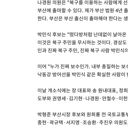
나경원 의원은 "북구를 이용하는 사람에게 선
부산에 출마할 수 있다. 제가 부산 법원 4년
한다. 부산은 부산 출신이 출마해야 한다는 생
박민식 후보는 "떴다방처럼 난데없이 날아온
이것은 북구 주민을 무시하는 것이다. 경상도 
인과 진짜 북구 주민, 진짜 북구 사람 박민식
이어 "누가 진짜 보수인가. 내부 총질하는 보
낙동강 방어선을 박민식 같은 확실한 사람이 
이날 개소식에는 장 대표와 송 원내대표, 정
도부와 권영세·김기현·나경원·안철수·이헌승
박형준 부산시장 후보와 원희룡 전 국토교통부
종헌·곽규택·서지영·조승환·주진우 의원도