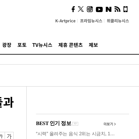
사이 해답 찾았죠"…알을
깨고 나온 '초자아'
K-Artprice
프라임뉴시스
위클리뉴시스
광장
포토
TV뉴시스
제휴 콘텐츠
제보
들과