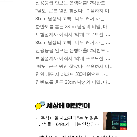
"주식 매일 사고판다"는 美 젊은
남성들…64%가 "나는 인생의
패배자“