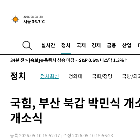
2026.08.08 (토)
서울 36.7℃
실시간
정치
국제
경제
금융
산업
34분 전 >
[속보]뉴욕증시 상승 마감…S&P 0.6% 나스닥 1.3%↑
-29794초 전 >
백운산서 80년근 천종산삼 9뿌리 발견…감정가 1.3억원
-27504초 전 >
선재도서 해루질 나섰다 실종 60대, 닷새 만에 숨진 채 발
정치
정치최신
청와대
국회/정당
국방/외
-25038초 전 >
남자 농구, 나고야 아시안게임서 '홈팀' 일본과 한일전
-24414초 전 >
여수 오동도 해상서 모터보트 전복…1명 사망·1명 실종
-20641초 전 >
극한폭염 한풀 꺾이지만…'낮 최고 35도' 무더위, 열대야
국힘, 부산 북갑 박민식 
주 날씨]
-17659초 전 >
축구협회 "압수수색·성접대 논란 사과…쇄신의 기회로 
개소식
-16176초 전 >
[속보]'압수수색·성접대 논란' 축구협회 "실망과 걱정 
송"
-4797초 전 >
'최고 37도' 폭염 지속…강원동해안 최대 150㎜ 비
34분 전 >
[속보]뉴욕증시 상승 마감…S&P 0.6% 나스닥 1.3%↑
등록 2026.05.10 15:52:17
수정 2026.05.10 15:56:23
-29814초 전 >
백운산서 80년근 천종산삼 9뿌리 발견…감정가 1.3억원