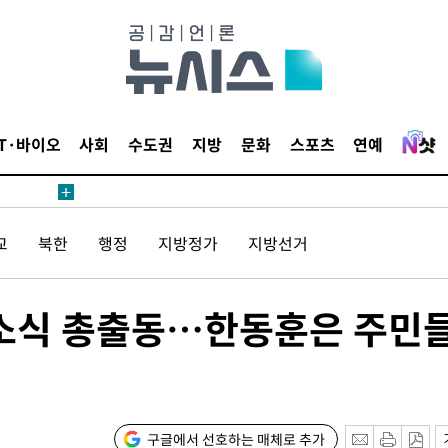
IT·바이오
사회
수도권
지방
문화
스포츠
연예
견
교
북한
행정
지방정가
지방선거
 계속[다음
개소식 총출동…한동훈은 주민
삼겠다"
안겨드려 죄
구글에서 선호하는 매체로 추가