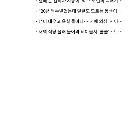
· 엘베 문 열리자 지팡이 '퍽'…노인의 택배기사 폭행 이유
· "20년 병수발했는데 얼굴도 모르는 동생이 유산 절반을"…배다른 형제 상속권 있을까
· 냄비 태우고 욕실 물바다…'치매 의심' 시어머니 검사 권유했다가 '날벼락'
· 새벽 식당 몰래 들어와 테이블서 '쿨쿨'…토사물 남기고 사라진 남성