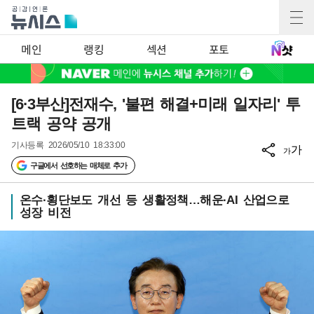
메인
랭킹
섹션
포토
[6·3부산]전재수, '불편 해결+미래 일자리' 투
트랙 공약 공개
기사등록
2026/05/10 18:33:00
가
가
구글에서 선호하는 매체로 추가
온수·횡단보도 개선 등 생활정책…해운·AI 산업으로
성장 비전