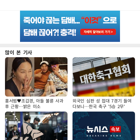
많이 본 기사
홍서범♥조갑경, 아들 불륜 사과
외국인 심판 성 접대 7경기 들여
후 근황…밝은 미소
다보니…한국 축구 '5승 2무'