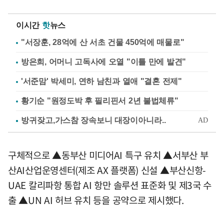
이시간
핫
뉴스
"서장훈, 28억에 산 서초 건물 450억에 매물로"
방은희, 어머니 고독사에 오열 "이틀 만에 발견"
'서준맘' 박세미, 연하 남친과 열애 "결혼 전제"
황기순 "원정도박 후 필리핀서 2년 불법체류"
구체적으로 ▲동부산 미디어AI 특구 유치 ▲서부산 부
산AI산업운영센터(제조 AX 플랫폼) 신설 ▲부산신항-
UAE 칼리파항 통합 AI 항만 솔루션 표준화 및 제3국 수
출 ▲UN AI 허브 유치 등을 공약으로 제시했다.