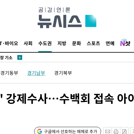
단
무'
 마쳐
IT·바이오
사회
수도권
지방
문화
스포츠
연예
부장 기소
"
경기동부
경기남부
경기북부
협회
 교수…이
 절차 개시
' 강제수사…수백회 접속 아
액
사망
구글에서 선호하는 매체로 추가