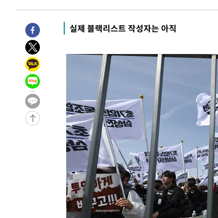
-4911초 전 >
"미 전국적 살모네라 식중독 원인은 멕시코산 할라피뇨"-- 
-3424초 전 >
[속보]경찰·노동부, HL만도 평택사업장 끼임 사망 관련 
실제 블랙리스트 작성자는 아직
-32251초 전 >
낮 최고 37도 찜통더위…곳곳 소나기·강원 많은 비[내일
-30557초 전 >
SK하이닉스, 용인·청주 팹에 54조 투자…"AI 메모리 수
응"
-27413초 전 >
여자배구 이재영·이다영 자매, 아제르바이잔 투란VC 입
-26666초 전 >
외국인 심판 성 접대 7경기 들여다보니…한국 축구 '5승 2
-26400초 전 >
[속보]코스닥, 2.86포인트(0.36%) 내린 798.81마감
-26353초 전 >
[속보]코스피, 6200선 약보합…0.60% 내린 6258.77에
-26333초 전 >
[속보]원·달러 환율, 7.7원 내린 1416.1원 마감
-26222초 전 >
[속보] 노원서 40.1도 관측…서울, 2018년 이후 첫 40도
-23312초 전 >
[속보]종합특검, '계엄 수용공간 확보' 신용해 前교정본
-22185초 전 >
외신들도 주목한 韓축구 파문…"국민적 공분에 수사 재개
-22156초 전 >
11시간 압수수색에 성접대 파문까지…'쑥대밭' 된 축구
-21178초 전 >
[속보]규제합리화위원회 부위원장에 김태유 서울대 공대
병태 후임
-17536초 전 >
[속보]국힘 윤리위, '돌려차기 발언' 진종오·서범수 징계
-12861초 전 >
[속보] 7월 중국 수출 23.9%↑ 수입 27.5%↑…무역총