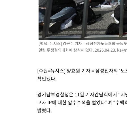
25.3%↑
-10021초 전 >
[속보]'채상병 순직 책임' 임성근, 항소심도 징역 3년
-9887초 전 >
[속보]종합특검, '관저이전 봐주기 감사' 유병호 구속기소
-6487초 전 >
민주 콩고 에볼라환자 4천명 돌파, 4053명 발생 1850명 
-5737초 전 >
[속보]'300억원대 사기 혐의' 차가원 대표 구속 송치
-4931초 전 >
"미 전국적 살모네라 식중독 원인은 멕시코산 할라피뇨"-- 
[평택=뉴시스] 김근수 기자 = 삼성전자노동조합 공동
-3444초 전 >
[속보]경찰·노동부, HL만도 평택사업장 끼임 사망 관련 
열린 투쟁결의대회에 참석해 있다. 2026.04.23.
ks@n
[수원=뉴시스] 양효원 기자 = 삼성전자의 '
확인됐다.
경기남부경찰청은 11일 기자간담회에서 "지난
고자 IP에 대한 압수수색을 벌였다"며 "수
밝혔다.