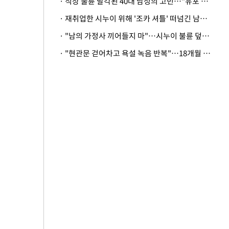
· 직장 불륜 발각된 40대 남성의 고민…"유포 동료 명예훼손·협박죄 고소 가능할까"
· 재취업한 시누이 위해 '조카 셔틀' 떠넘긴 남편…아내 "난 못한다"
· "남의 가정사 끼어들지 마"…시누이 불륜 덮으려는 남편에 억울한 아내
· "현관문 걷어차고 욕설 녹음 반복"…18개월 아기 키우는 집 뒤흔든 '앞집의 비극'