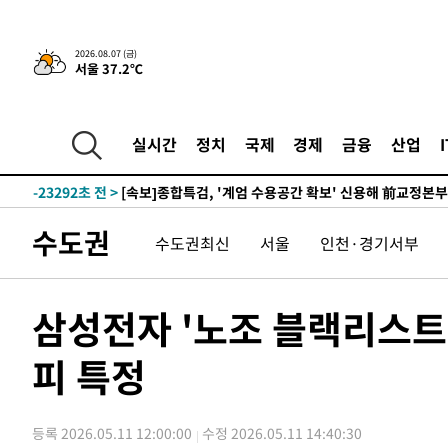
응"
-27393초 전 >
여자배구 이재영·이다영 자매, 아제르바이잔 투란VC 입
-26646초 전 >
외국인 심판 성 접대 7경기 들여다보니…한국 축구 '5승 2
2026.08.07 (금)
서울 37.2℃
-26380초 전 >
[속보]코스닥, 2.86포인트(0.36%) 내린 798.81마감
-26333초 전 >
[속보]코스피, 6200선 약보합…0.60% 내린 6258.77에
-26313초 전 >
[속보]원·달러 환율, 7.7원 내린 1416.1원 마감
실시간
정치
국제
경제
금융
산업
-26202초 전 >
[속보] 노원서 40.1도 관측…서울, 2018년 이후 첫 40도
-23292초 전 >
[속보]종합특검, '계엄 수용공간 확보' 신용해 前교정본
-22165초 전 >
외신들도 주목한 韓축구 파문…"국민적 공분에 수사 재개
수도권
수도권최신
서울
인천·경기서부
-22136초 전 >
11시간 압수수색에 성접대 파문까지…'쑥대밭' 된 축구
-21158초 전 >
[속보]규제합리화위원회 부위원장에 김태유 서울대 공대
병태 후임
-17516초 전 >
[속보]국힘 윤리위, '돌려차기 발언' 진종오·서범수 징계
삼성전자 '노조 블랙리스트
-12841초 전 >
[속보] 7월 중국 수출 23.9%↑ 수입 27.5%↑…무역총
25.3%↑
피 특정
-10001초 전 >
[속보]'채상병 순직 책임' 임성근, 항소심도 징역 3년
-9867초 전 >
[속보]종합특검, '관저이전 봐주기 감사' 유병호 구속기소
-6467초 전 >
민주 콩고 에볼라환자 4천명 돌파, 4053명 발생 1850명 
등록 2026.05.11 12:00:00
수정 2026.05.11 14:40:30
-5717초 전 >
[속보]'300억원대 사기 혐의' 차가원 대표 구속 송치