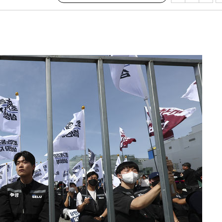
CDC
압수수색
날씨]
요 선제 대
단
무'
 마쳐
부장 기소
"
협회
 교수…이
 절차 개시
액