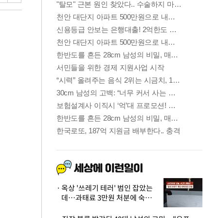
옥상 '쓰레기 테러' 범인 잡았는
데…과태료 3만원 처분에 숙박업
주 허탈