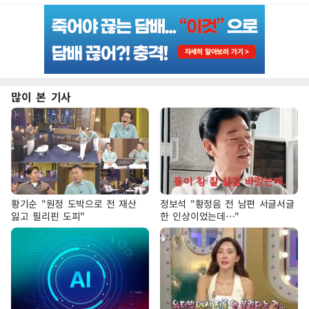
많이 본 기사
황기순 "원정 도박으로 전 재산
정보석 "황정음 전 남편 서글서글
잃고 필리핀 도피"
한 인상이었는데…"