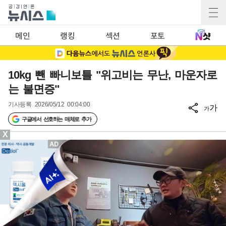
메인
랭킹
섹션
포토
10kg 뺀 빠니보틀 "위고비는 무난, 마운자로
는 불면증"
기사등록
2026/05/12 00:04:00
가
가
구글에서 선호하는 매체로 추가
X