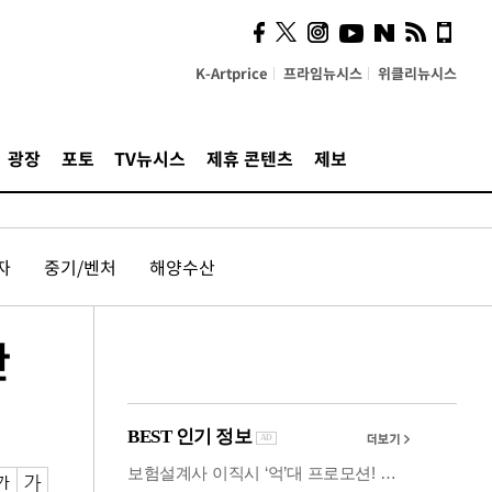
시, 스마트폰 액세서리에
NFC 더했다
K-Artprice
프라임뉴시스
위클리뉴시스
광장
포토
TV뉴시스
제휴 콘텐츠
제보
자
중기/벤처
해양수산
산