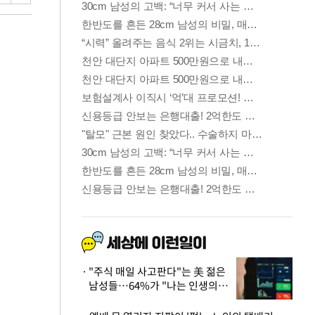
"주식 매일 사고판다"는 美 젊은
남성들…64%가 "나는 인생의
패배자“