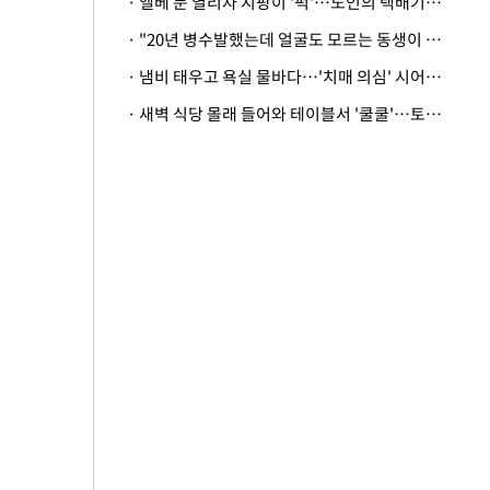
· 엘베 문 열리자 지팡이 '퍽'…노인의 택배기사 폭행 이유
· "20년 병수발했는데 얼굴도 모르는 동생이 유산 절반을"…배다른 형제 상속권 있을까
· 냄비 태우고 욕실 물바다…'치매 의심' 시어머니 검사 권유했다가 '날벼락'
· 새벽 식당 몰래 들어와 테이블서 '쿨쿨'…토사물 남기고 사라진 남성