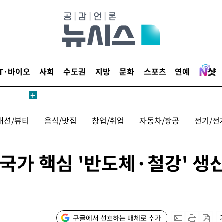
IT·바이오
사회
수도권
지방
문화
스포츠
연예
패션/뷰티
음식/맛집
창업/취업
자동차/항공
전기/전
국가 핵심 '반도체·철강' 생
구글에서 선호하는 매체로 추가