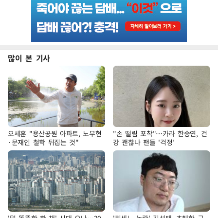
많이 본 기사
오세훈 "용산공원 아파트, 노무현
"손 떨림 포착"…카라 한승연, 건
·문재인 철학 뒤집는 것"
강 괜찮나 팬들 '걱정'