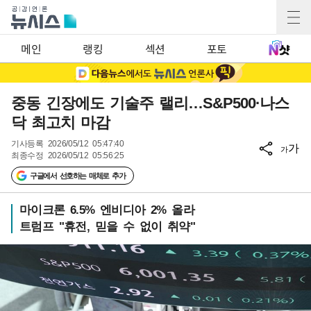
메인
랭킹
섹션
포토
중동 긴장에도 기술주 랠리…S&P500·나스
닥 최고치 마감
기사등록
2026/05/12 05:47:40
가
가
최종수정
2026/05/12 05:56:25
구글에서 선호하는 매체로 추가
마이크론 6.5% 엔비디아 2% 올라
트럼프 "휴전, 믿을 수 없이 취약"