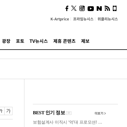
시, 스마트폰 액세서리에
NFC 더했다
K-Artprice
프라임뉴시스
위클리뉴시스
광장
포토
TV뉴시스
제휴 콘텐츠
제보