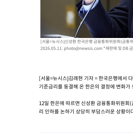
-13834초 전 >
[속보]규제합리화위원회 부위원장에 김태유 서울대 공대
병태 후임
-10192초 전 >
[속보]국힘 윤리위, '돌려차기 발언' 진종오·서범수 징계
-5517초 전 >
[속보] 7월 중국 수출 23.9%↑ 수입 27.5%↑…무역총액 
-2677초 전 >
[속보]'채상병 순직 책임' 임성근, 항소심도 징역 3년
-2543초 전 >
[속보]종합특검, '관저이전 봐주기 감사' 유병호 구속기소
[서울=뉴시스]신성환 한국은행 금융통화위원회(금통위) 
2026.05.11.
photo@newsis.com
*재판매 및 DB 
14분 전 >
민주 콩고 에볼라환자 4천명 돌파, 4053명 발생 1850명 사망
[서울=뉴시스]김래현 기자 = 한국은행에서 다
기준금리를 동결해 온 한은의 결정에 변화가 
12일 한은에 따르면 신성환 금융통화위원회(
리 인하를 논하기 상당히 부담스러운 상황이다