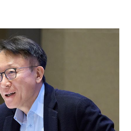
 하향
별재난지역
…희망지 못
날씨]
요 선제 대
단
무'
 마쳐
부장 기소
"
협회