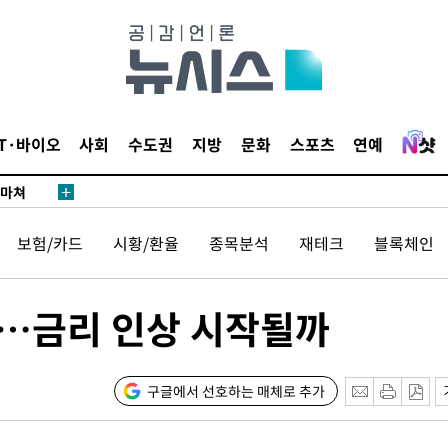
…희망지 못
날씨]
요 선제 대
단
무'
IT·바이오
사회
수도권
지방
문화
스포츠
연예
 마쳐
보험/카드
시황/환율
종목분석
재테크
블록체인
부장 기소
"
은…금리 인상 시작될까
협회
 교수…이
 절차 개시
구글에서 선호하는 매체로 추가
25.3%↑