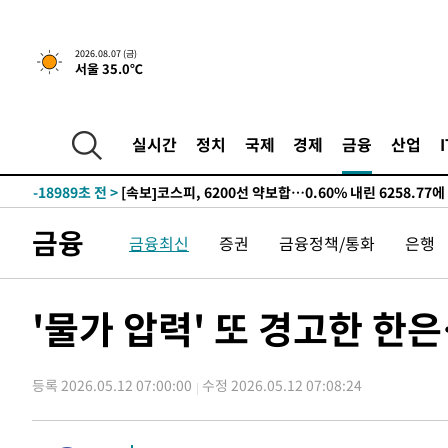
선포
-26916초 전 >
[단독]중수청 지원 검사들, 정원 초과 시 낮은 계급 임용
갈 수도
-24887초 전 >
낮 최고 37도 찜통더위…곳곳 소나기·강원 많은 비[내일
2026.08.07 (금)
서울 35.0℃
-23193초 전 >
SK하이닉스, 용인·청주 팹에 54조 투자…"AI 메모리 수
응"
-20049초 전 >
여자배구 이재영·이다영 자매, 아제르바이잔 투란VC 입
-19302초 전 >
외국인 심판 성 접대 7경기 들여다보니…한국 축구 '5승 2
실시간
정치
국제
경제
금융
산업
-19036초 전 >
[속보]코스닥, 2.86포인트(0.36%) 내린 798.81마감
-18989초 전 >
[속보]코스피, 6200선 약보합…0.60% 내린 6258.77에
-18969초 전 >
[속보]원·달러 환율, 7.7원 내린 1416.1원 마감
금융
금융최신
증권
금융정책/통화
은행
-18858초 전 >
[속보] 노원서 40.1도 관측…서울, 2018년 이후 첫 40도
-15948초 전 >
[속보]종합특검, '계엄 수용공간 확보' 신용해 前교정본
-14821초 전 >
외신들도 주목한 韓축구 파문…"국민적 공분에 수사 재개
'물가 압력' 또 경고한 한
-14792초 전 >
11시간 압수수색에 성접대 파문까지…'쑥대밭' 된 축구
-13814초 전 >
[속보]규제합리화위원회 부위원장에 김태유 서울대 공대
병태 후임
등록 2026.05.12 07:00:00
수정 2026.05.12 07:08:24
-10172초 전 >
[속보]국힘 윤리위, '돌려차기 발언' 진종오·서범수 징계
-5497초 전 >
[속보] 7월 중국 수출 23.9%↑ 수입 27.5%↑…무역총액 
-2657초 전 >
[속보]'채상병 순직 책임' 임성근, 항소심도 징역 3년