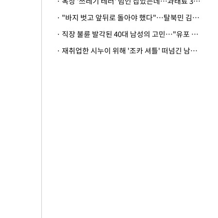
· 옥상 '쓰레기 테러' 범인 잡았는데…과태료 3만원 처분에 숙박업주 허탈
· "바지 벗고 앞뒤로 돌아야 했다"…탈북민 김서아, 기쁨조 검사 수치심 회상
· 직장 불륜 발각된 40대 남성의 고민…"유포 동료 명예훼손·협박죄 고소 가능할까"
· 재취업한 시누이 위해 '조카 셔틀' 떠넘긴 남편…아내 "난 못한다"