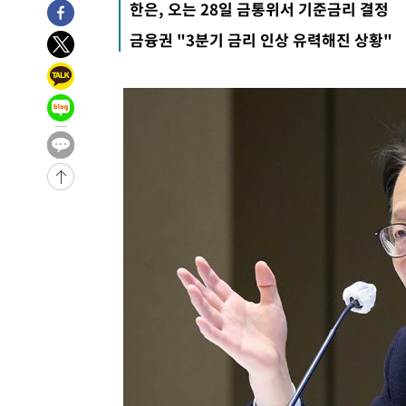
한은, 오는 28일 금통위서 기준금리 결정
-2523초 전 >
[속보]종합특검, '관저이전 봐주기 감사' 유병호 구속기소
금융권 "3분기 금리 인상 유력해진 상황"
14분 전 >
민주 콩고 에볼라환자 4천명 돌파, 4053명 발생 1850명 사망
-27009초 전 >
"낮 기온 소폭 하락"…수도권 폭염중대경보, 폭염경보로
-26973초 전 >
[속보]이 대통령, '호우피해' 안동·의성 관할 4개 면 특
선포
-26936초 전 >
[단독]중수청 지원 검사들, 정원 초과 시 낮은 계급 임용
갈 수도
-24907초 전 >
낮 최고 37도 찜통더위…곳곳 소나기·강원 많은 비[내일
-23213초 전 >
SK하이닉스, 용인·청주 팹에 54조 투자…"AI 메모리 수
응"
-20069초 전 >
여자배구 이재영·이다영 자매, 아제르바이잔 투란VC 입
-19322초 전 >
외국인 심판 성 접대 7경기 들여다보니…한국 축구 '5승 2
-19056초 전 >
[속보]코스닥, 2.86포인트(0.36%) 내린 798.81마감
-19009초 전 >
[속보]코스피, 6200선 약보합…0.60% 내린 6258.77에
-18989초 전 >
[속보]원·달러 환율, 7.7원 내린 1416.1원 마감
-18878초 전 >
[속보] 노원서 40.1도 관측…서울, 2018년 이후 첫 40도
-15968초 전 >
[속보]종합특검, '계엄 수용공간 확보' 신용해 前교정본
-14841초 전 >
외신들도 주목한 韓축구 파문…"국민적 공분에 수사 재개
-14812초 전 >
11시간 압수수색에 성접대 파문까지…'쑥대밭' 된 축구