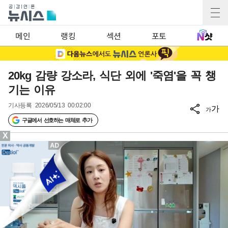
메인
랭킹
섹션
포토
20kg 감량 강소라, 식단 외에 '죽염'을 꼭 챙
기는 이유
기사등록
2026/05/13 00:02:00
가
가
구글에서 선호하는 매체로 추가
X