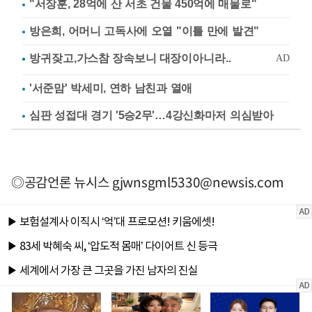
"서장훈, 28억에 산 서초 건물 450억에 매물로"
방은희, 어머니 고독사에 오열 "이틀 만에 발견"
'서준맘' 박세미, 연하 남친과 열애
심판 성접대 경기 '5승2무'…4강신화마저 의심받아
◎공감언론 뉴시스
gjwnsgml5330@newsis.com