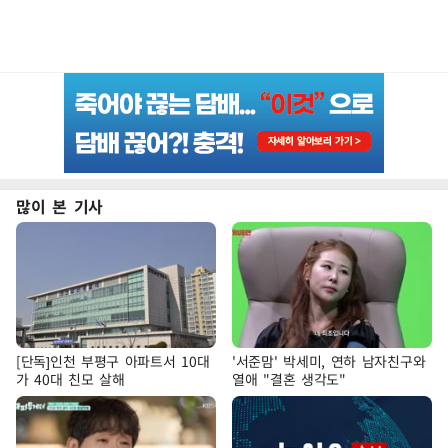
많이 본 기사
[단독]인천 부평구 아파트서 10대
'서준맘' 박세미, 연하 남자친구와
가 40대 친모 살해
열애 "결혼 생각도"