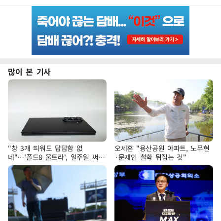
많이 본 기사
"창 3개 띄워도 답답함 없
오세훈 "용산공원 아파트, 노무현
네"…'폴드8 울트라', 일주일 써보
·문재인 철학 뒤집는 것"
니