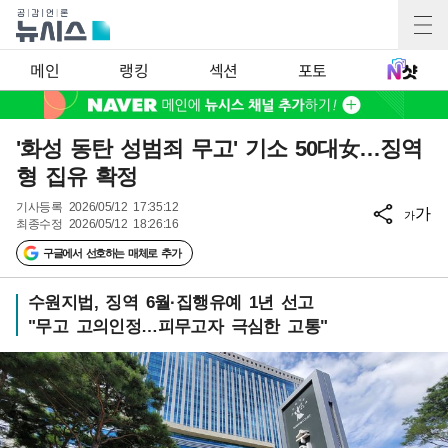
메인
랭킹
섹션
포토
'화성 동탄 성범죄 무고' 기소 50대女…징역
형 집유 확정
기사등록
2026/05/12 17:35:12
가
가
최종수정
2026/05/12 18:26:16
구글에서 선호하는 매체로 추가
수원지법, 징역 6월·집행유예 1년 선고
"무고 고의인정…피무고자 극심한 고통"