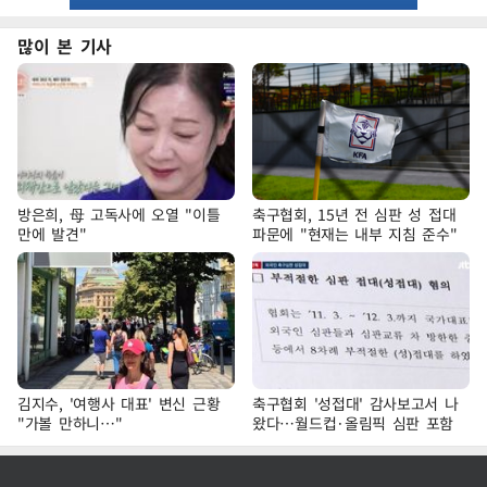
많이 본 기사
방은희, 母 고독사에 오열 "이틀
축구협회, 15년 전 심판 성 접대
만에 발견"
파문에 "현재는 내부 지침 준수"
김지수, '여행사 대표' 변신 근황
축구협회 '성접대' 감사보고서 나
"가볼 만하니…"
왔다…월드컵·올림픽 심판 포함