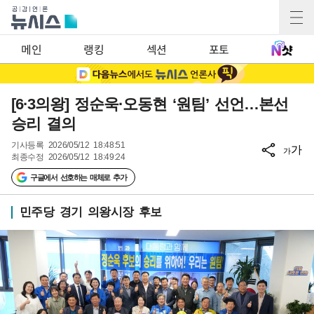
메인
랭킹
섹션
포토
[6·3의왕] 정순욱·오동현 ‘원팀’ 선언…본선
승리 결의
기사등록
2026/05/12 18:48:51
가
가
최종수정
2026/05/12 18:49:24
구글에서 선호하는 매체로 추가
민주당 경기 의왕시장 후보