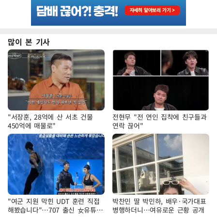
많이 본 기사
"서장훈, 28억에 산 서초 건물
전현무 "전 연인 집착에 친구들과
450억에 매물로"
연락 끊어"
"여군 지원 막힌 UDT 훈련 직접
박찬민 딸 박민하, 배우·국가대표
해봤습니다"…707 출신 女유튜버
병행하더니…여유로운 근황 공개