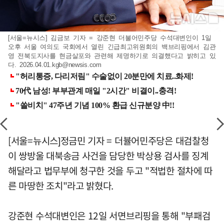
[서울=뉴시스] 김금보 기자 = 강준현 더불어민주당 수석대변인이 1일
오후 서울 여의도 국회에서 열린 긴급최고위원회의 백브리핑에서 김관
영 전북도지사를 현금살포와 관련해 제명하기로 의결했다고 밝히고 있
다.
2026.04.01.kgb@newsis.com
[서울=뉴시스]정금민 기자 = 더뷸어민주당은 대검찰청
이 쌍방울 대북송금 사건을 담당한 박상용 검사를 징계
해달라고 법무부에 청구한 것을 두고 "적법한 절차에 따
른 마땅한 조치"라고 밝혔다.
강준현 수석대변인은 12일 서면브리핑을 통해 "부패검