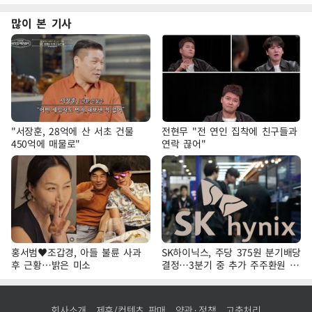
많이 본 기사
"서장훈, 28억에 산 서초 건물
전현무 "전 연인 집착에 친구들과
450억에 매물로"
연락 끊어"
홍서범♥조갑경, 아들 불륜 사과
SK하이닉스, 주당 375원 분기배당
후 근황…밝은 미소
결정…3분기 중 추가 주주환원 발
표
회사소개
제휴/컨텐츠 판매
약관·정책
고충처리