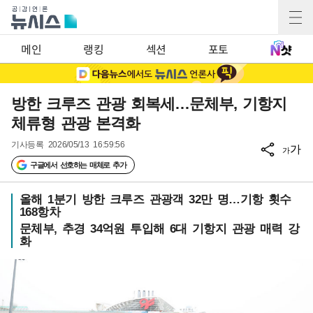
메인
랭킹
섹션
포토
방한 크루즈 관광 회복세…문체부, 기항지
체류형 관광 본격화
기사등록
2026/05/13 16:59:56
가
가
구글에서 선호하는 매체로 추가
올해 1분기 방한 크루즈 관광객 32만 명…기항 횟수
168항차
문체부, 추경 34억원 투입해 6대 기항지 관광 매력 강
화