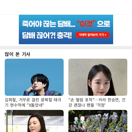
많이 본 기사
김희철, 거꾸로 걸린 광복절 태극
"손 떨림 포착"…카라 한승연, 건
기 현수막에 "X돌았네"
강 괜찮나 팬들 '걱정'