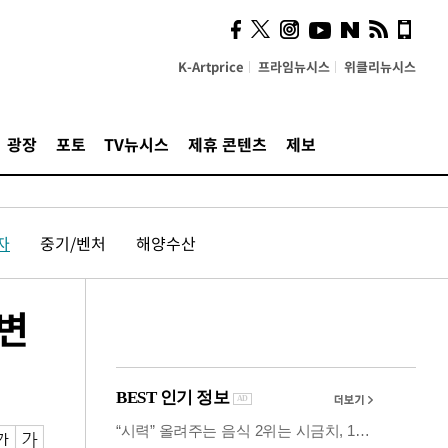
계…'고급 가요'의 주체적
영토
K-Artprice
프라임뉴시스
위클리뉴시스
광장
포토
TV뉴시스
제휴 콘텐츠
제보
자
중기/벤처
해양수산
 변