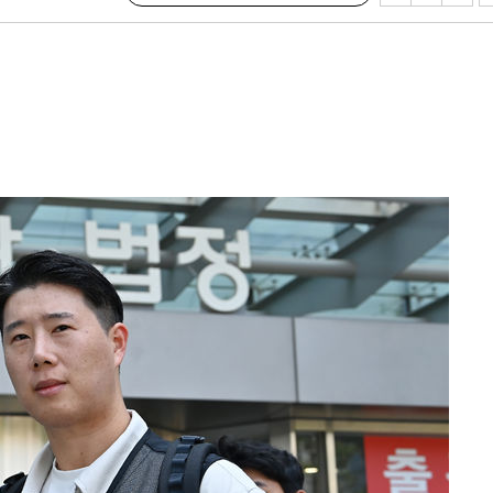
장
 구축
 마감 다
어려워" 취
무부 대변인