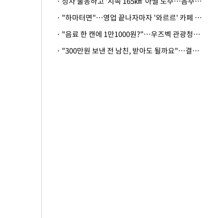
· 정차 불응하고 '시속 165㎞' 아찔 도주…음주운전자 체포
· "하마터면"…영업 끝나자마자 '와르르' 카페 테라스 덮친 대리석 외벽
· "음료 한 캔에 1만1000원?"…우즈벡 관광청까지 나섰다, 유튜버 폭로 후폭풍
· "300만원 보낸 전 남친, 받아도 될까요"…결혼 앞둔 예비신부의 뜻밖 고충