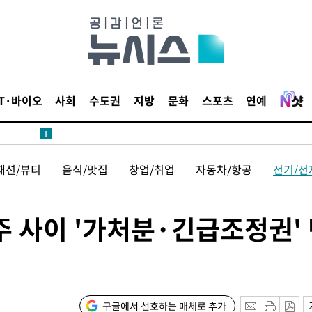
장
IT·바이오
사회
수도권
지방
문화
스포츠
연예
 구축
패션/뷰티
음식/맛집
창업/취업
자동차/항공
전기/전
 마감 다
어려워" 취
무부 대변인
주 사이 '가처분·긴급조정권'
해 불가피"
등 압수수
월 중 예
구글에서 선호하는 매체로 추가