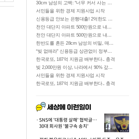
SNS에 '대통령 살해' 협박글…
30대 회사원 '불구속 송치'