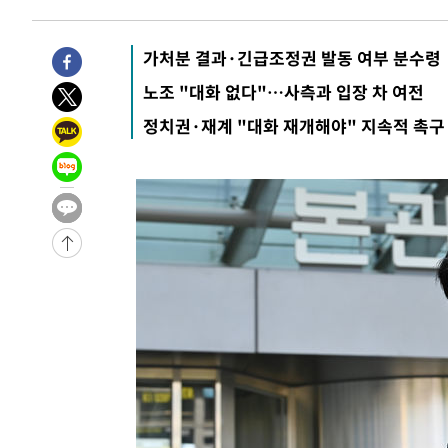
-25328초 전 >
서울 열대야 15일째 지속…비공식 '초열대야' 30도 넘어
-23895초 전 >
[속보]코스닥, 2.15포인트(0.27%) 내린 797.44 출발
가처분 결과·긴급조정권 발동 여부 분수령
-23878초 전 >
[속보]코스피, 119.51포인트(1.81%) 내린 6478.75 개
노조 "대화 없다"…사측과 입장 차 여전
-20325초 전 >
6월 경상수지 497.3억 달러…두 달 연속 사상 최대
정치권·재계 "대화 재개해야" 지속적 촉구
-20276초 전 >
서울 낮 39도 '폭염중대경보'…40도 관측 가능성도
-17638초 전 >
미 워싱턴주 스포캔 시의 통제불능 3개 산불, 방화선 일부
-9811초 전 >
[속보] 호르무즈 해협 이란-오만 협상 기대속 뉴욕증시 혼조
우 0.49%↑
-8166초 전 >
[속보] 이란 대통령 "지금 최고지도자와 소통하기가 매우 
임 3년 인터뷰
2시간 전 >
[속보] "이란-오만, 호르무즈 해협 통행 항로 합의" 이란 외