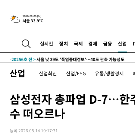
상
-28475초 전 >
[속보]코스피 매도사이드카 발동…4%대 급락
-27747초 전 >
[속보]전남광주 초대 시민추천 부시장에 백승주·윤난실
2026.08.06 (목)
서울 33.9℃
-25308초 전 >
서울 열대야 15일째 지속…비공식 '초열대야' 30도 넘어
-23875초 전 >
[속보]코스닥, 2.15포인트(0.27%) 내린 797.44 출발
-23858초 전 >
[속보]코스피, 119.51포인트(1.81%) 내린 6478.75 개
실시간
정치
국제
경제
금융
산업
-20305초 전 >
6월 경상수지 497.3억 달러…두 달 연속 사상 최대
-20256초 전 >
서울 낮 39도 '폭염중대경보'…40도 관측 가능성도
-17618초 전 >
미 워싱턴주 스포캔 시의 통제불능 3개 산불, 방화선 일부
산업
산업최신
산업/ESG
유통/생활경제
-9791초 전 >
[속보] 호르무즈 해협 이란-오만 협상 기대속 뉴욕증시 혼조
우 0.49%↑
-8146초 전 >
[속보] 이란 대통령 "지금 최고지도자와 소통하기가 매우 
임 3년 인터뷰
2시간 전 >
[속보] "이란-오만, 호르무즈 해협 통행 항로 합의" 이란 외
삼성전자 총파업 D-7…한
-30618초 전 >
[속보]산업장관 "李정부, 원전 반대 안해…안정 전력 위
수 떠오르나
-29315초 전 >
[속보]경찰, '홍명보 선임 논란' 대한축구협회·축구회관 
색
-28702초 전 >
[속보]산업장관 "美무역법 제301조 과잉생산 결과 발표 8
상
-28495초 전 >
[속보]코스피 매도사이드카 발동…4%대 급락
등록 2026.05.14 10:17:31
-27767초 전 >
[속보]전남광주 초대 시민추천 부시장에 백승주·윤난실