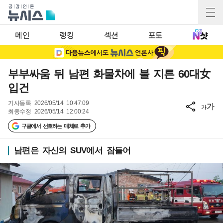
메인
랭킹
섹션
포토
부부싸움 뒤 남편 화물차에 불 지른 60대女
입건
기사등록
2026/05/14 10:47:09
가
가
최종수정
2026/05/14 12:00:24
구글에서 선호하는 매체로 추가
남편은 자신의 SUV에서 잠들어