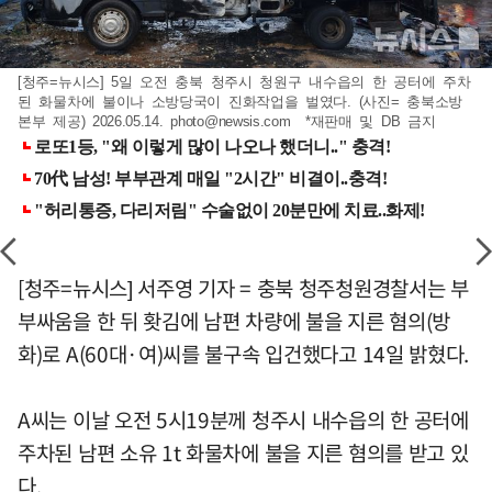
[청주=뉴시스] 5일 오전 충북 청주시 청원구 내수읍의 한 공터에 주차
된 화물차에 불이나 소방당국이 진화작업을 벌였다. (사진= 충북소방
본부 제공) 2026.05.14.
photo@newsis.com
*재판매 및 DB 금지
[청주=뉴시스] 서주영 기자 = 충북 청주청원경찰서는 부
부싸움을 한 뒤 홧김에 남편 차량에 불을 지른 혐의(방
화)로 A(60대·여)씨를 불구속 입건했다고 14일 밝혔다.
A씨는 이날 오전 5시19분께 청주시 내수읍의 한 공터에
주차된 남편 소유 1t 화물차에 불을 지른 혐의를 받고 있
다.