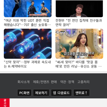
"여군 지원 막힌 UDT 훈련 직접
전현무 "전 연인 집착에 친구들과
해봤습니다"…707 출신 女유튜버
연락 끊어"
'완벽 소화'
"신약 찾자"…정부 과제로 속도내
"46세 맞아?" 바다를 '핫걸 몸
는 K-제약바이오
매'로 만든 러닝…유산소 운동 효
과 '톡톡'
회사소개
제휴/컨텐츠 판매
약관·정책
고충처리
PC화면
제보하기
앱 다운로드
맨위로↑
광
COPYRIGHTⓒ
NEWSIS
ALL RIGHTS RESERVED.
고
삭