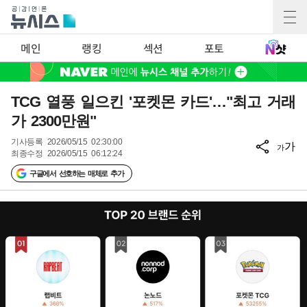
메인
랭킹
섹션
포토
TCG 열풍 일으킨 '포켓몬 카드'…"최고 거래
가 2300만원"
기사등록
2026/05/15 02:30:00
가
가
최종수정
2026/05/15 06:12:24
구글에서 선호하는 매체로 추가