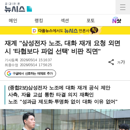
메인
랭킹
섹션
포토
재계 "삼성전자 노조, 대화 재개 요청 외면
시 '타협보다 파업 선택' 비판 직면"
기사등록
2026/05/14 15:16:37
가
가
최종수정
2026/05/14 17:56:25
구글에서 선호하는 매체로 추가
(종합2보)삼성전자 노조에 대화 재개 공식 제안
사측, 자율 교섭 통한 타결 의지 재확인
노조 "성과급 제도화·투명화 없이 대화 이유 없어"