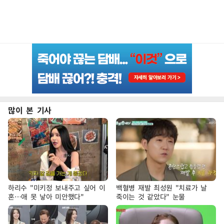
많이 본 기사
하리수 "미키정 보내주고 싶어 이
백혈병 재발 최성원 "치료가 날
혼…애 못 낳아 미안했다"
죽이는 것 같았다" 눈물