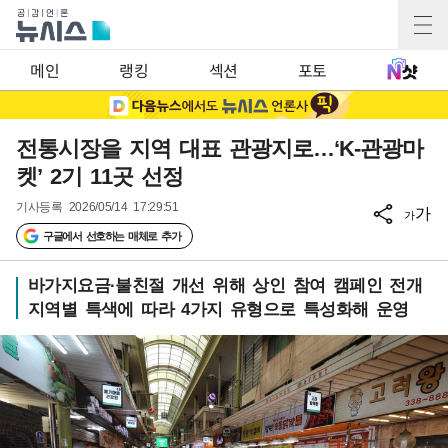
메인
랭킹
섹션
포토
전통시장을 지역 대표 관광지로…‘K-관광마
켓’ 2기 11곳 선정
기사등록
2026/05/14 17:29:51
가
가
구글에서 선호하는 매체로 추가
바가지요금·불친절 개선 위해 상인 참여 캠페인 전개
지역별 특색에 따라 4가지 유형으로 특성화해 운영