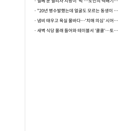
· 엘베 문 열리자 지팡이 '퍽'…노인의 택배기사 폭행 이유
· "20년 병수발했는데 얼굴도 모르는 동생이 유산 절반을"…배다른 형제 상속권 있을까
· 냄비 태우고 욕실 물바다…'치매 의심' 시어머니 검사 권유했다가 '날벼락'
· 새벽 식당 몰래 들어와 테이블서 '쿨쿨'…토사물 남기고 사라진 남성