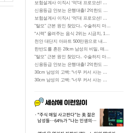
"주식 매일 사고판다"는 美 젊은
남성들…64%가 "나는 인생의
패배자“