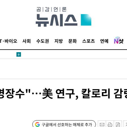
IT·바이오
사회
수도권
지방
문화
스포츠
연예
병장수"…美 연구, 칼로리 감
구글에서 선호하는 매체로 추가