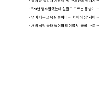
· 엘베 문 열리자 지팡이 '퍽'…노인의 택배기사 폭행 이유
· "20년 병수발했는데 얼굴도 모르는 동생이 유산 절반을"…배다른 형제 상속권 있을까
· 냄비 태우고 욕실 물바다…'치매 의심' 시어머니 검사 권유했다가 '날벼락'
· 새벽 식당 몰래 들어와 테이블서 '쿨쿨'…토사물 남기고 사라진 남성