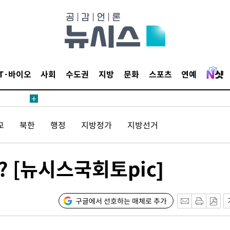
안겨드려 죄
IT·바이오
사회
수도권
지방
문화
스포츠
연예
안겨드려 죄
교
북한
행정
지방정가
지방선거
 [뉴시스국회토pic]
구글에서 선호하는 매체로 추가