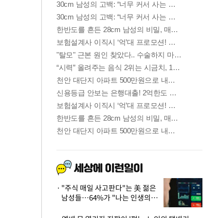
"주식 매일 사고판다"는 美 젊은
남성들…64%가 "나는 인생의
패배자“