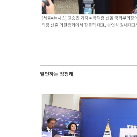
[서울=뉴시스] 고승민 기자 = 박덕흠 신임 국회부의장
의장 선출 의원총회에서 장동혁 대표, 송언석 원내대표와 
발언하는 정청래