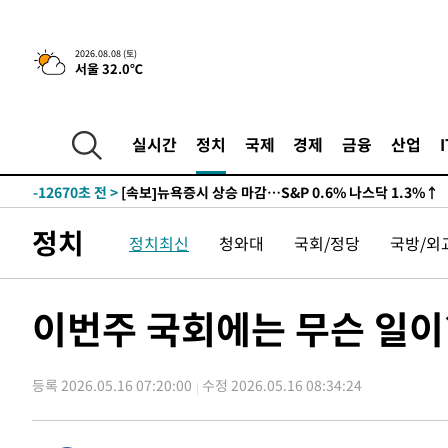
2026.08.08 (토)
서울 32.0℃
-12690초 전 >
[속보]뉴욕증시 상승 마감…S&P 0.6% 나스닥 1.3%↑
-30923초 전 >
[속보]'압수수색·성접대 논란' 축구협회 "실망과 걱정 
실시간
정치
국제
경제
금융
산업
송"
-19544초 전 >
'최고 37도' 폭염 지속…강원동해안 최대 150㎜ 비
-12670초 전 >
[속보]뉴욕증시 상승 마감…S&P 0.6% 나스닥 1.3%↑
-30943초 전 >
[속보]'압수수색·성접대 논란' 축구협회 "실망과 걱정 
정치
정치최신
청와대
국회/정당
국방/외
송"
-19564초 전 >
'최고 37도' 폭염 지속…강원동해안 최대 150㎜ 비
-12690초 전 >
[속보]뉴욕증시 상승 마감…S&P 0.6% 나스닥 1.3%↑
이번주 국회에는 무슨 일이?
등록 2026.05.16 07:20:00
수정 2026.05.16 08:34:24