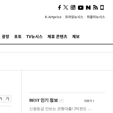
시, 스마트폰 액세서리에
NFC 더했다
K-Artprice
프라임뉴시스
위클리뉴시스
광장
포토
TV뉴시스
제휴 콘텐츠
제보