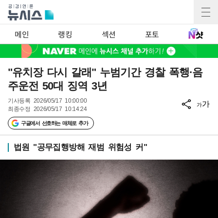
메인
랭킹
섹션
포토
"유치장 다시 갈래" 누범기간 경찰 폭행·음
주운전 50대 징역 3년
기사등록
2026/05/17 10:00:00
가
가
최종수정
2026/05/17 10:14:24
구글에서 선호하는 매체로 추가
법원 "공무집행방해 재범 위험성 커"