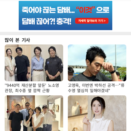
많이 본 기사
''9440억 재산분할 앞둔' 노소영
고영욱, 이번엔 박하선 공격…"류
관장, 최수종 옆 깜짝 근황
수영 열심히 일해야겠네"