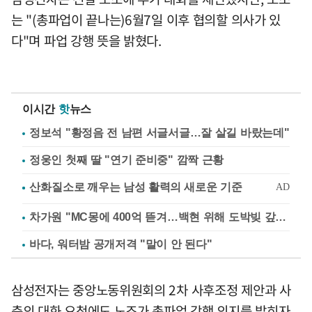
는 "(총파업이 끝나는)6월7일 이후 협의할 의사가 있
다"며 파업 강행 뜻을 밝혔다.
이시간
핫
뉴스
정보석 "황정음 전 남편 서글서글…잘 살길 바랐는데"
정웅인 첫째 딸 "연기 준비중" 깜짝 근황
차가원 "MC몽에 400억 뜯겨…백현 위해 도박빚 갚아줘"
바다, 워터밤 공개저격 "말이 안 된다"
삼성전자는 중앙노동위원회의 2차 사후조정 제안과 사
측의 대화 요청에도 노조가 총파업 강행 의지를 밝히자