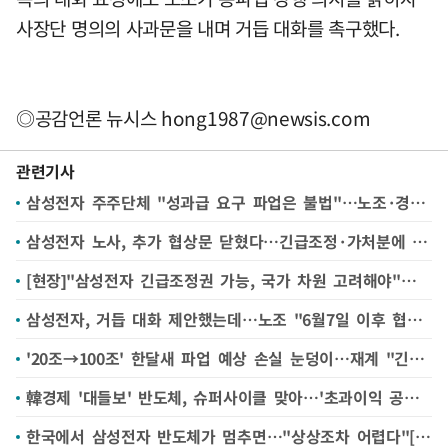
사장단 명의의 사과문을 내며 거듭 대화를 촉구했다.
◎공감언론 뉴시스
hong1987@newsis.com
관련기사
삼성전자 주주단체 "성과급 요구 파업은 불법"…노조·경영진 상대 법적대응 예고
삼성전자 노사, 추가 협상문 닫혔다…긴급조정·가처분에 쏠린 눈
[현장]"삼성전자 긴급조정권 가능, 국가 차원 고려해야"…전문가들, 파업 자제 촉구
삼성전자, 거듭 대화 제안했는데…노조 "6월7일 이후 협의할 것" 파업 강행 수순
'20조→100조' 한달새 파업 예상 손실 눈덩이…재계 "긴급조정 불가피, 서둘러야"
韓경제 '대들보' 반도체, 슈퍼사이클 맞아…'초과이익 공유' 논쟁 불붙어 [한국에 무슨 일이②]
한국에서 삼성전자 반도체가 멈추면…"상상조차 어렵다"[한국에 무슨 일이①]