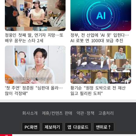
정웅인 첫째 딸, 연기자 지망…또
정부, 전 산업에 'AI 옷' 입힌다…
배우 꿈꾸는 스타 2세
AI 로봇 연 1000대 보급 추진
'첫 주연' 정준원 "심판대 올라…
황기순 "원정 도박으로 전 재산
많이 걱정돼"
잃고 필리핀 도피"
회사소개
제휴/컨텐츠 판매
약관·정책
고충처리
PC화면
제보하기
앱 다운로드
맨위로↑