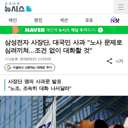
메인
랭킹
섹션
포토
삼성전자 사장단, 대국민 사과 "노사 문제로
심려끼쳐…조건 없이 대화할 것"
기사등록
2026/05/15 13:59:00
가
가
구글에서 선호하는 매체로 추가
사장단 명의 사과문 발표
"노조, 조속히 대화 나서달라"