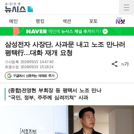
메인
랭킹
섹션
포토
삼성전자 사장단, 사과문 내고 노조 만나러
평택行…대화 재개 요청
기사등록
2026/05/15 14:47:40
가
가
최종수정
2026/05/15 15:28:24
구글에서 선호하는 매체로 추가
(종합)전영현 부회장 등 평택서 노조 만나
"국민, 정부, 주주께 심려끼쳐" 사과