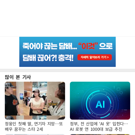
많이 본 기사
정웅인 첫째 딸, 연기자 지망…또
정부, 전 산업에 'AI 옷' 입힌다…
배우 꿈꾸는 스타 2세
AI 로봇 연 1000대 보급 추진